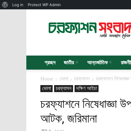
About
Log in
Protect WP Admin
WordPress
চরফ্যাশন
সংবাদ
প্রচ্ছদ
জাতীয়
আন্তর্জাতিক
রাজনী
Home
ভোলা
চরফ্যাসন
চরফ্যাশনে নিষেধাজ্ঞ
ভোলা
চরফ্যাসন
দক্ষিণ আইচা
চরফ্যাশনে নিষেধাজ্ঞা উ
আটক, জরিমানা
জুন ৫, ২০২১