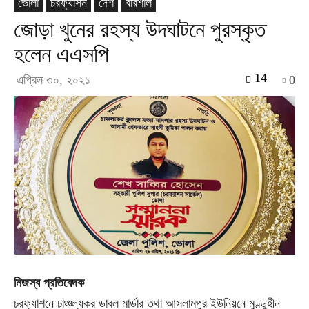
ভোলা
চরফ্যাসন
দেশ
বরিশাল
জোড়া খুনের রহস্য উদঘাটনে পুরস্কৃত
হলেন এএসপি
14
এপ্রিল ৩০, ২০২১
0
নিজস্ব প্রতিবেদক
চরফ্যাশনে চাঞ্চল্যকর ডাবল মার্ডার তথা আসলামপুর ইউনিয়নে মুণ্ডুহীন