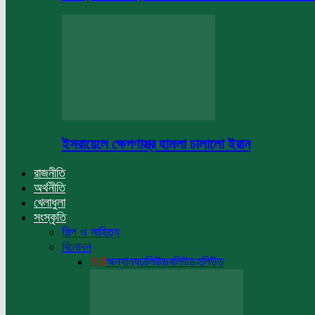
ইসরায়েলে ক্ষেপণাস্ত্র হামলা চালালো ইরান
রাজনীতি
অর্থনীতি
খেলাধুলা
সংস্কৃতি
শিল্প ও সাহিত্য
বিনোদন
All
অন্যান্য
ঢালিউড
বলিউড
হলিউড