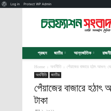
About
Log in
Protect WP Admin
WordPress
চরফ্যাশন
সংবাদ
প্রচ্ছদ
জাতীয়
আন্তর্জাতিক
রাজনী
Home
অর্থনীতি
পেঁয়াজের বাজারে হঠাৎ আগুন: ব
অর্থনীতি
জাতীয়
পেঁয়াজের বাজারে হঠাৎ
টাকা
জুন ২, ২০২১