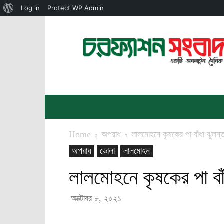
About
Log in
Protect WP Admin
WordPress
চরফ্যাশন
সংবাদ
Home
অপরাধ
লালমোহনে কৃষকের পা বাঁধা ঝুলন্
অপরাধ
ভোলা
লালমোহন
লালমোহনে কৃষকের পা বাঁ
অক্টোবর ৮, ২০২১