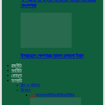
কেএসআর
ইসরায়েলে ক্ষেপণাস্ত্র হামলা চালালো ইরান
রাজনীতি
অর্থনীতি
খেলাধুলা
সংস্কৃতি
শিল্প ও সাহিত্য
বিনোদন
All
অন্যান্য
ঢালিউড
বলিউড
হলিউড