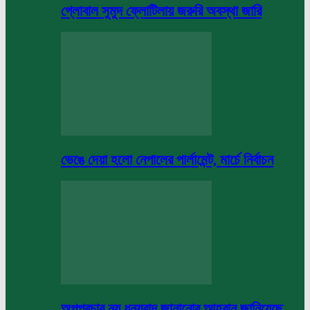
গ্লোবাল সুমুদ ফ্লোটিলায় জরুরি অবস্থা জারি
ভেঙে দেয়া হলো নেপালের পার্লামেন্ট, মার্চে নির্বাচন
অপপ্রচার নয় ধন্যবাদ জানানোর আহবান জানিয়েছে