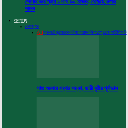
সোনার ভরি প্রায় ১ লাখ ৯০ হাজার, বেড়েছে রুপার
দামও
অন্যান্য
দেশজুড়ে
All
খুলনা
চট্টগ্রাম
ঢাকা
বরিশাল
ময়মনসিংহ
রংপুর
রাজশাহী
সিলেট
সাত জেলায় বন্যার শঙ্কা, ভারী বৃষ্টির পূর্বাভাস