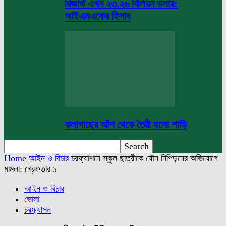
রিজার্ভ এখন ২৩.২৬ বিলিয়ন ডলার:
আইএমএফের হিসাব
কলাগাছের আঁশ থেকে তৈরী হলো শাড়ি
Home
আইন ও বিচার
চরফ্যাশনে স্কুল ছাত্রীকে যৌন নিপিড়নের অভিযোগে
মামলা: গ্রেফতার ১
আইন ও বিচার
ভোলা
চরফ্যাসন