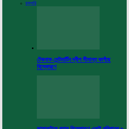
রকমারি
টেকনাফ-সেন্টমার্টিন দ্বীপ সীমান্ত কাপঁছে
বিস্ফোরণে
ভাসানটেকে গ্যাস বিস্ফোরণে একই পরিবারের ৬