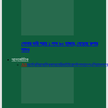
সোনার ভরি প্রায় ১ লাখ ৯০ হাজার, বেড়েছে রুপার
দামও
আন্তর্জাতিক
All
অস্ট্রেলিয়া
আফ্রিকা
আমেরিকা
ইউরোপ
উপমহাদেশ
এশিয়া
মধ্যপ্র