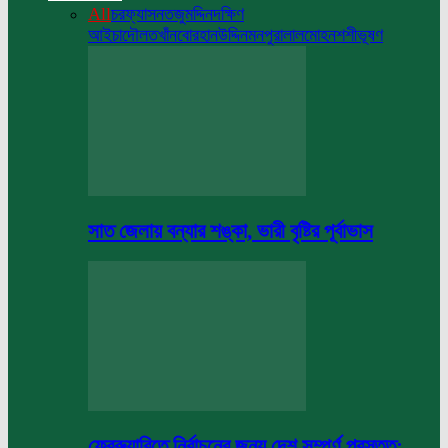
All
চরফ্যাসন
তজুমদ্দিন
দক্ষিণ
আইচা
দৌলতখাঁন
বোরহানউদ্দিন
মনপুরা
লালমোহন
শশীভূষণ
সাত জেলায় বন্যার শঙ্কা, ভারী বৃষ্টির পূর্বাভাস
ফেব্রুয়ারিতে নির্বাচনের জন্য দেশ সম্পূর্ণ প্রস্তুত: