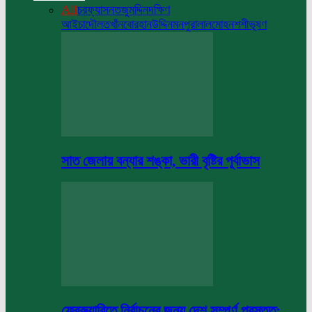
All
চরফ্যাসন
তজুমদ্দিন
দক্ষিণ
আইচা
দৌলতখাঁন
বোরহানউদ্দিন
মনপুরা
লালমোহন
শশীভূষণ
সাত জেলায় বন্যার শঙ্কা, ভারী বৃষ্টির পূর্বাভাস
ফেব্রুয়ারিতে নির্বাচনের জন্য দেশ সম্পূর্ণ প্রস্তুত: