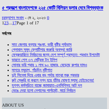
৫ প্রকল্পে বাংলাদেশকে ২২৫ কোটি বিলিয়ন ডলার দেবে বিশ্বব্যাংক
চরফ্যাশন সংবাদ
-
মে ২, ২০২৩
0
1
2
3
...
17
Page 1 of 17
সর্বশেষ
সাত জেলায় বন্যার শঙ্কা, ভারী বৃষ্টির পূর্বাভাস
গ্লোবাল সুমুদ ফ্লোটিলায় জরুরি অবস্থা জারি
ফেব্রুয়ারিতে নির্বাচনের জন্য দেশ সম্পূর্ণ প্রস্তুত: প্রধান উপদেষ্টা
ভারতে গেল ৩৭ মেট্রিক টন ইলিশ
সোনার ভরি প্রায় ১ লাখ ৯০ হাজার, বেড়েছে রুপার দামও
সাগরে লঘুচাপ, পাঁচদিন বৃষ্টিপাত
দুই সিনেমা দিয়ে এবার বড় পর্দায় যাত্রা শুরু প্রভার
রুট সেঞ্চুরি না করলে নগ্ন হয়ে হাঁটার ঘোষণা ম্যাথু হেইডেনের!
যুগপৎ কর্মসূচিতে যাচ্ছে জামায়াত-এনসিপিসহ আট দল
ভেঙে দেয়া হলো নেপালের পার্লামেন্ট, মার্চে নির্বাচন
ABOUT US