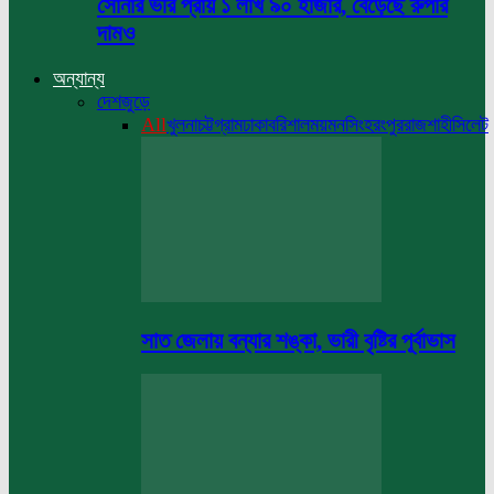
সোনার ভরি প্রায় ১ লাখ ৯০ হাজার, বেড়েছে রুপার
দামও
অন্যান্য
দেশজুড়ে
All
খুলনা
চট্টগ্রাম
ঢাকা
বরিশাল
ময়মনসিংহ
রংপুর
রাজশাহী
সিলেট
সাত জেলায় বন্যার শঙ্কা, ভারী বৃষ্টির পূর্বাভাস