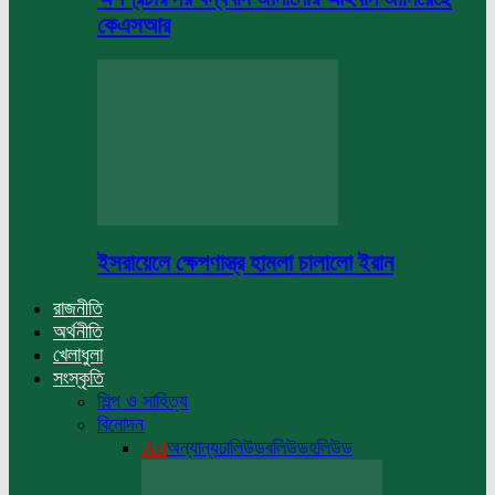
কেএসআর
ইসরায়েলে ক্ষেপণাস্ত্র হামলা চালালো ইরান
রাজনীতি
অর্থনীতি
খেলাধুলা
সংস্কৃতি
শিল্প ও সাহিত্য
বিনোদন
All
অন্যান্য
ঢালিউড
বলিউড
হলিউড