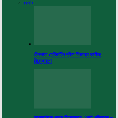
রকমারি
টেকনাফ-সেন্টমার্টিন দ্বীপ সীমান্ত কাপঁছে
বিস্ফোরণে
ভাসানটেকে গ্যাস বিস্ফোরণে একই পরিবারের ৬