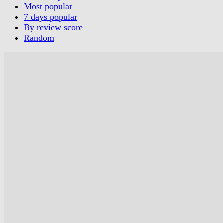
Most popular
7 days popular
By review score
Random