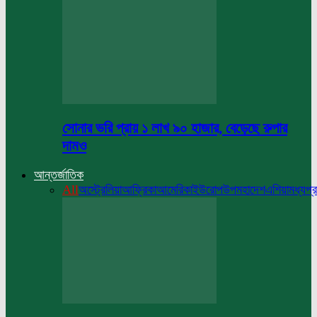
সোনার ভরি প্রায় ১ লাখ ৯০ হাজার, বেড়েছে রুপার
দামও
আন্তর্জাতিক
All
অস্ট্রেলিয়া
আফ্রিকা
আমেরিকা
ইউরোপ
উপমহাদেশ
এশিয়া
মধ্যপ্র