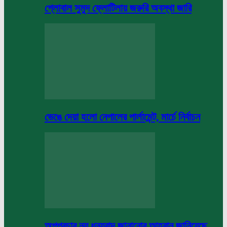
গ্লোবাল সুমুদ ফ্লোটিলায় জরুরি অবস্থা জারি
ভেঙে দেয়া হলো নেপালের পার্লামেন্ট, মার্চে নির্বাচন
অপপ্রচার নয় ধন্যবাদ জানানোর আহবান জানিয়েছে