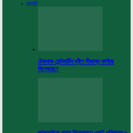
রকমারি
টেকনাফ-সেন্টমার্টিন দ্বীপ সীমান্ত কাপঁছে
বিস্ফোরণে
ভাসানটেকে গ্যাস বিস্ফোরণে একই পরিবারের ৬