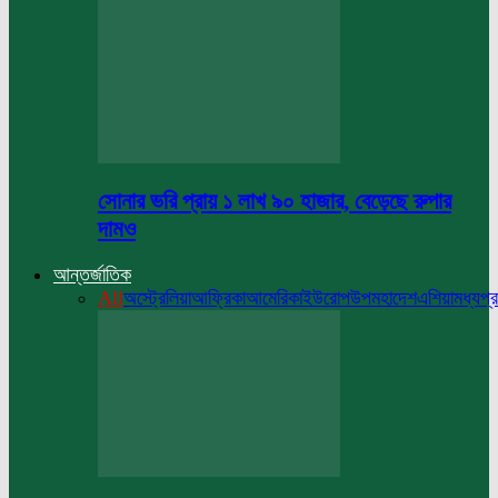
সোনার ভরি প্রায় ১ লাখ ৯০ হাজার, বেড়েছে রুপার
দামও
আন্তর্জাতিক
All
অস্ট্রেলিয়া
আফ্রিকা
আমেরিকা
ইউরোপ
উপমহাদেশ
এশিয়া
মধ্যপ্র