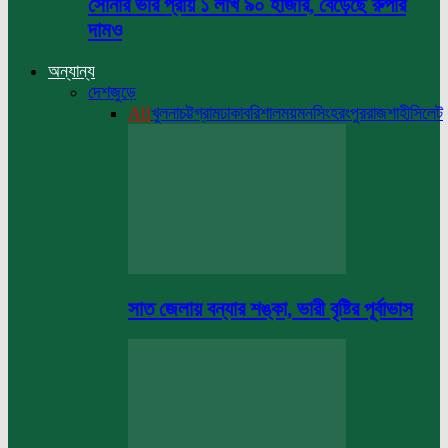
সোনার ভরি প্রায় ১ লাখ ৯০ হাজার, বেড়েছে রুপার
দামও
অন্যান্য
দেশজুড়ে
All
খুলনা
চট্টগ্রাম
ঢাকা
বরিশাল
ময়মনসিংহ
রংপুর
রাজশাহী
সিলেট
সাত জেলায় বন্যার শঙ্কা, ভারী বৃষ্টির পূর্বাভাস