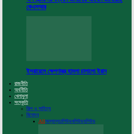
কেএসআর
ইসরায়েলে ক্ষেপণাস্ত্র হামলা চালালো ইরান
রাজনীতি
অর্থনীতি
খেলাধুলা
সংস্কৃতি
শিল্প ও সাহিত্য
বিনোদন
All
অন্যান্য
ঢালিউড
বলিউড
হলিউড