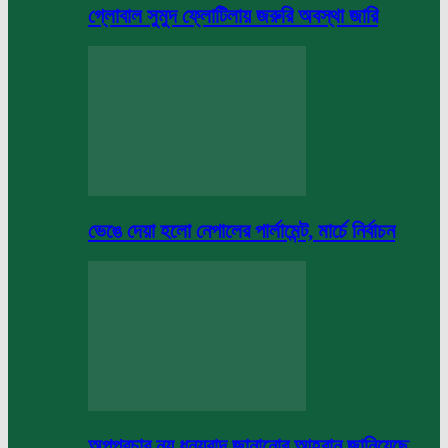
গ্লোবাল সুমুদ ফ্লোটিলায় জরুরি অবস্থা জারি
ভেঙে দেয়া হলো নেপালের পার্লামেন্ট, মার্চে নির্বাচন
অপপ্রচার নয় ধন্যবাদ জানানোর আহবান জানিয়েছে