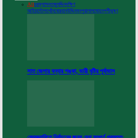
All
চরফ্যাসন
তজুমদ্দিন
দক্ষিণ
আইচা
দৌলতখাঁন
বোরহানউদ্দিন
মনপুরা
লালমোহন
শশীভূষণ
সাত জেলায় বন্যার শঙ্কা, ভারী বৃষ্টির পূর্বাভাস
ফেব্রুয়ারিতে নির্বাচনের জন্য দেশ সম্পূর্ণ প্রস্তুত: