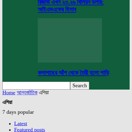
রিজার্ভ এখন ২৩.২৬ বিলিয়ন ডলার:
আইএমএফের হিসাব
কলাগাছের আঁশ থেকে তৈরী হলো শাড়ি
Home
আন্তর্জাতিক
এশিয়া
এশিয়া
7 days popular
Latest
Featured posts