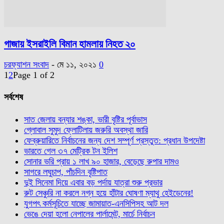
গাজায় ইসরাইলি বিমান হামলায় নিহত ২০
চরফ্যাশন সংবাদ
-
মে ১১, ২০২১
0
1
2
Page 1 of 2
সর্বশেষ
সাত জেলায় বন্যার শঙ্কা, ভারী বৃষ্টির পূর্বাভাস
গ্লোবাল সুমুদ ফ্লোটিলায় জরুরি অবস্থা জারি
ফেব্রুয়ারিতে নির্বাচনের জন্য দেশ সম্পূর্ণ প্রস্তুত: প্রধান উপদেষ্টা
ভারতে গেল ৩৭ মেট্রিক টন ইলিশ
সোনার ভরি প্রায় ১ লাখ ৯০ হাজার, বেড়েছে রুপার দামও
সাগরে লঘুচাপ, পাঁচদিন বৃষ্টিপাত
দুই সিনেমা দিয়ে এবার বড় পর্দায় যাত্রা শুরু প্রভার
রুট সেঞ্চুরি না করলে নগ্ন হয়ে হাঁটার ঘোষণা ম্যাথু হেইডেনের!
যুগপৎ কর্মসূচিতে যাচ্ছে জামায়াত-এনসিপিসহ আট দল
ভেঙে দেয়া হলো নেপালের পার্লামেন্ট, মার্চে নির্বাচন