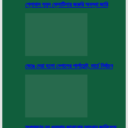
গ্লোবাল সুমুদ ফ্লোটিলায় জরুরি অবস্থা জারি
ভেঙে দেয়া হলো নেপালের পার্লামেন্ট, মার্চে নির্বাচন
অপপ্রচার নয় ধন্যবাদ জানানোর আহবান জানিয়েছে