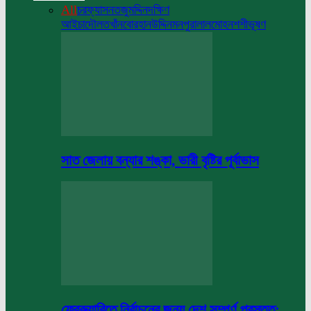
All
চরফ্যাসন
তজুমদ্দিন
দক্ষিণ
আইচা
দৌলতখাঁন
বোরহানউদ্দিন
মনপুরা
লালমোহন
শশীভূষণ
সাত জেলায় বন্যার শঙ্কা, ভারী বৃষ্টির পূর্বাভাস
ফেব্রুয়ারিতে নির্বাচনের জন্য দেশ সম্পূর্ণ প্রস্তুত: