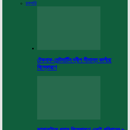
রকমারি
টেকনাফ-সেন্টমার্টিন দ্বীপ সীমান্ত কাপঁছে
বিস্ফোরণে
ভাসানটেকে গ্যাস বিস্ফোরণে একই পরিবারের ৬