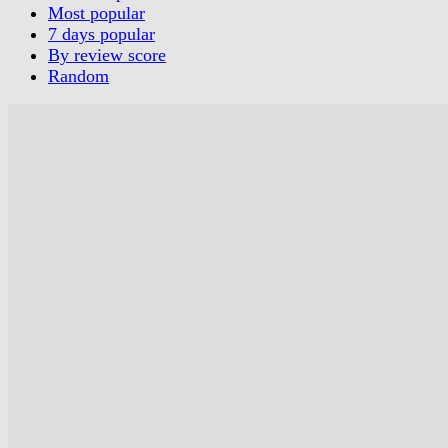
Most popular
7 days popular
By review score
Random