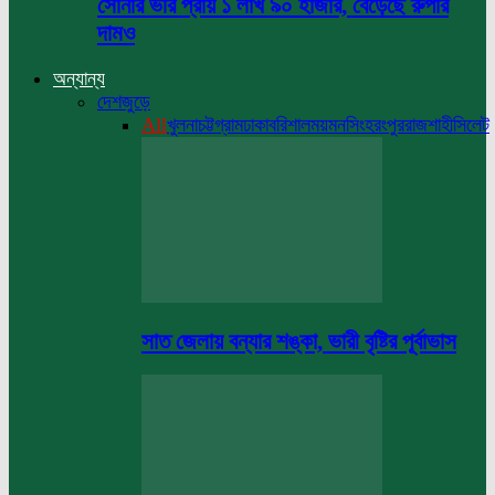
সোনার ভরি প্রায় ১ লাখ ৯০ হাজার, বেড়েছে রুপার
দামও
অন্যান্য
দেশজুড়ে
All
খুলনা
চট্টগ্রাম
ঢাকা
বরিশাল
ময়মনসিংহ
রংপুর
রাজশাহী
সিলেট
সাত জেলায় বন্যার শঙ্কা, ভারী বৃষ্টির পূর্বাভাস