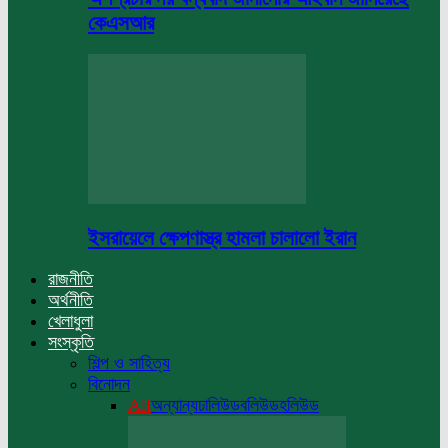
কেএসআর
ইসরায়েলে ক্ষেপণাস্ত্র হামলা চালালো ইরান
রাজনীতি
অর্থনীতি
খেলাধুলা
সংস্কৃতি
শিল্প ও সাহিত্য
বিনোদন
All
অন্যান্য
ঢালিউড
বলিউড
হলিউড