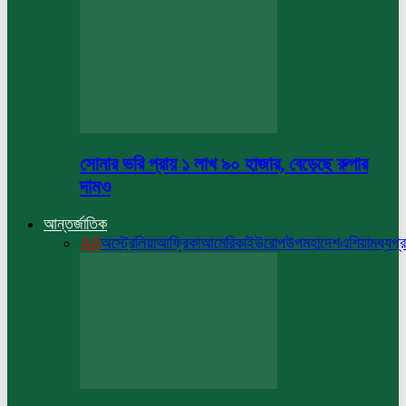
সোনার ভরি প্রায় ১ লাখ ৯০ হাজার, বেড়েছে রুপার
দামও
আন্তর্জাতিক
All
অস্ট্রেলিয়া
আফ্রিকা
আমেরিকা
ইউরোপ
উপমহাদেশ
এশিয়া
মধ্যপ্র