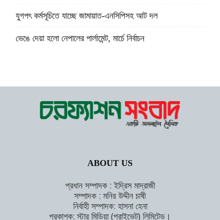
যুগপৎ কর্মসূচিতে যাচ্ছে জামায়াত-এনসিপিসহ আট দল
ভেঙে দেয়া হলো নেপালের পার্লামেন্ট, মার্চে নির্বাচন
ABOUT US
প্রধান সম্পাদক : ইদ্রিস মাদ্রাজী
সম্পাদক : মনির উদ্দীন চাষী
নির্বাহী সম্পাদক: হাসনা হেনা
প্রকাশক: স্টার মিডিয়া (প্রাইভেট) লিমিটেড।