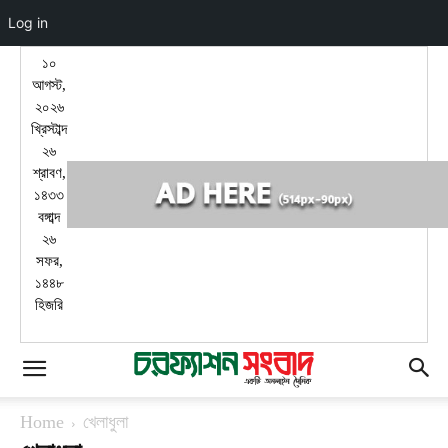
Log in
১০
আগস্ট,
২০২৬
খ্রিস্টাব্দ
২৬
শ্রাবণ,
১৪৩৩
বঙ্গাব্দ
২৬
সফর,
১৪৪৮
হিজরি
রুট সেঞ্চুরি না করলে নগ্ন হয়ে হাঁটার ঘোষণা ম্যাথু
হেইডেনের!
Home
খেলাধুলা