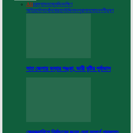
All
চরফ্যাসন
তজুমদ্দিন
দক্ষিণ
আইচা
দৌলতখাঁন
বোরহানউদ্দিন
মনপুরা
লালমোহন
শশীভূষণ
সাত জেলায় বন্যার শঙ্কা, ভারী বৃষ্টির পূর্বাভাস
ফেব্রুয়ারিতে নির্বাচনের জন্য দেশ সম্পূর্ণ প্রস্তুত: