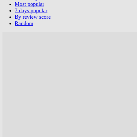
Most popular
7 days popular
By review score
Random