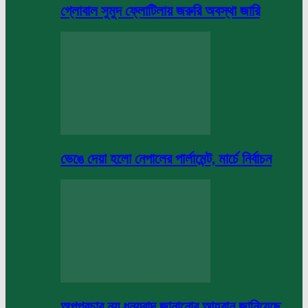
গ্লোবাল সুমুদ ফ্লোটিলায় জরুরি অবস্থা জারি
ভেঙে দেয়া হলো নেপালের পার্লামেন্ট, মার্চে নির্বাচন
অপপ্রচার নয় ধন্যবাদ জানানোর আহবান জানিয়েছে