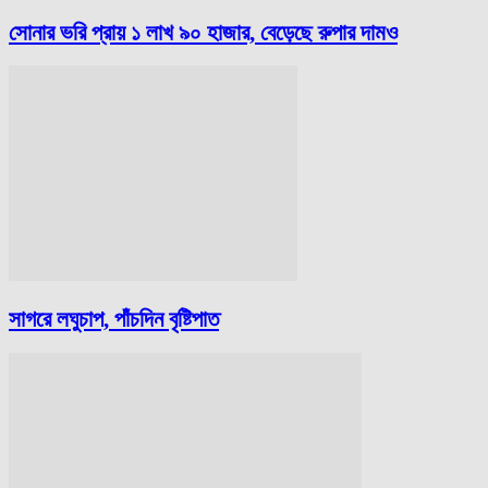
সোনার ভরি প্রায় ১ লাখ ৯০ হাজার, বেড়েছে রুপার দামও
সাগরে লঘুচাপ, পাঁচদিন বৃষ্টিপাত