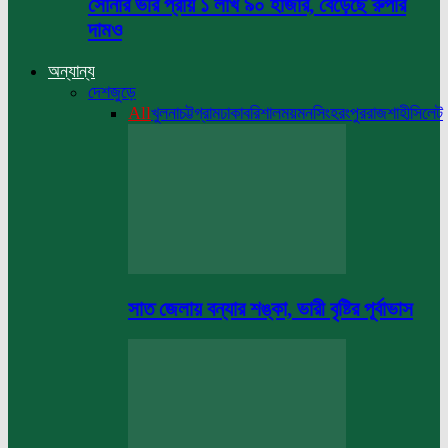
সোনার ভরি প্রায় ১ লাখ ৯০ হাজার, বেড়েছে রুপার
দামও
অন্যান্য
দেশজুড়ে
All
খুলনা
চট্টগ্রাম
ঢাকা
বরিশাল
ময়মনসিংহ
রংপুর
রাজশাহী
সিলেট
সাত জেলায় বন্যার শঙ্কা, ভারী বৃষ্টির পূর্বাভাস