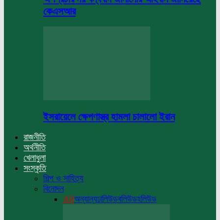
কেএসআর
ইসরায়েলে ক্ষেপণাস্ত্র হামলা চালালো ইরান
রাজনীতি
অর্থনীতি
খেলাধুলা
সংস্কৃতি
শিল্প ও সাহিত্য
বিনোদন
All
অন্যান্য
ঢালিউড
বলিউড
হলিউড