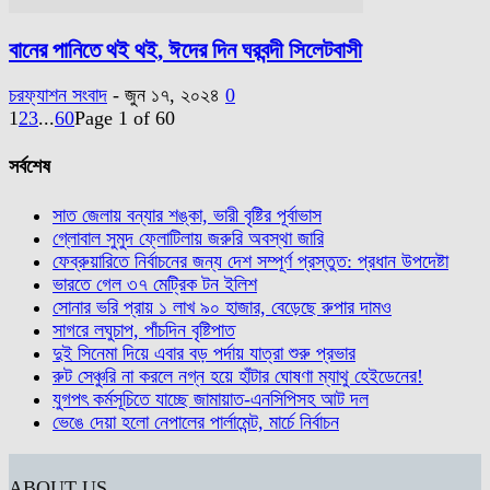
বানের পানিতে থই থই, ঈদের দিন ঘরবন্দী সিলেটবাসী
চরফ্যাশন সংবাদ
-
জুন ১৭, ২০২৪
0
1
2
3
...
60
Page 1 of 60
সর্বশেষ
সাত জেলায় বন্যার শঙ্কা, ভারী বৃষ্টির পূর্বাভাস
গ্লোবাল সুমুদ ফ্লোটিলায় জরুরি অবস্থা জারি
ফেব্রুয়ারিতে নির্বাচনের জন্য দেশ সম্পূর্ণ প্রস্তুত: প্রধান উপদেষ্টা
ভারতে গেল ৩৭ মেট্রিক টন ইলিশ
সোনার ভরি প্রায় ১ লাখ ৯০ হাজার, বেড়েছে রুপার দামও
সাগরে লঘুচাপ, পাঁচদিন বৃষ্টিপাত
দুই সিনেমা দিয়ে এবার বড় পর্দায় যাত্রা শুরু প্রভার
রুট সেঞ্চুরি না করলে নগ্ন হয়ে হাঁটার ঘোষণা ম্যাথু হেইডেনের!
যুগপৎ কর্মসূচিতে যাচ্ছে জামায়াত-এনসিপিসহ আট দল
ভেঙে দেয়া হলো নেপালের পার্লামেন্ট, মার্চে নির্বাচন
ABOUT US