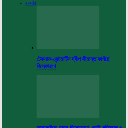
রকমারি
টেকনাফ-সেন্টমার্টিন দ্বীপ সীমান্ত কাপঁছে
বিস্ফোরণে
ভাসানটেকে গ্যাস বিস্ফোরণে একই পরিবারের ৬