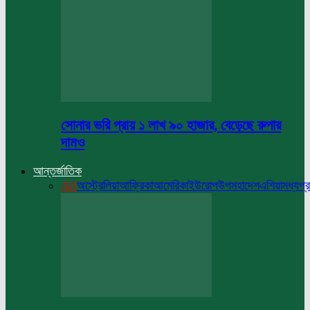
সোনার ভরি প্রায় ১ লাখ ৯০ হাজার, বেড়েছে রুপার
দামও
আন্তর্জাতিক
All
অস্ট্রেলিয়া
আফ্রিকা
আমেরিকা
ইউরোপ
উপমহাদেশ
এশিয়া
মধ্যপ্র