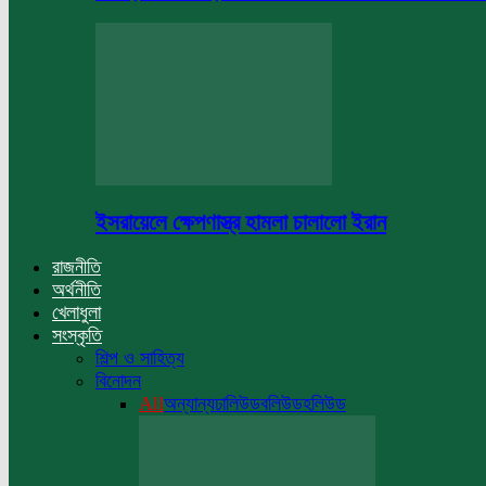
ইসরায়েলে ক্ষেপণাস্ত্র হামলা চালালো ইরান
রাজনীতি
অর্থনীতি
খেলাধুলা
সংস্কৃতি
শিল্প ও সাহিত্য
বিনোদন
All
অন্যান্য
ঢালিউড
বলিউড
হলিউড