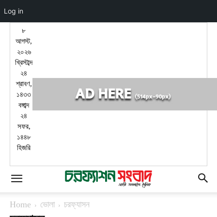
Log in
৮
আগস্ট,
২০২৬
খ্রিস্টাব্দ
২৪
শ্রাবণ,
১৪৩৩
বঙ্গাব্দ
২৪
সফর,
১৪৪৮
হিজরি
সাত জেলায় বন্যার শঙ্কা, ভারী বৃষ্টির পূর্বাভাস
Home
ভোলা
চরফ্যাসন