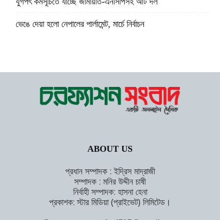
যুগপৎ কর্মসূচিতে যাচ্ছে জামায়াত-এনসিপিসহ আট দল
ভেঙে দেয়া হলো নেপালের পার্লামেন্ট, মার্চে নির্বাচন
ABOUT US
প্রধান সম্পাদক : ইদ্রিস মাদ্রাজী
সম্পাদক : মনির উদ্দীন চাষী
নির্বাহী সম্পাদক: হাসনা হেনা
প্রকাশক: স্টার মিডিয়া (প্রাইভেট) লিমিটেড।