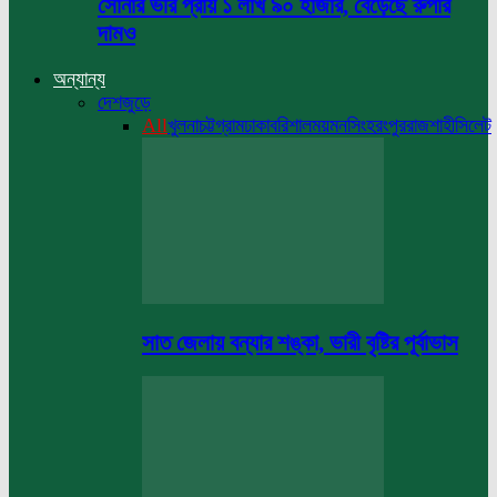
সোনার ভরি প্রায় ১ লাখ ৯০ হাজার, বেড়েছে রুপার
দামও
অন্যান্য
দেশজুড়ে
All
খুলনা
চট্টগ্রাম
ঢাকা
বরিশাল
ময়মনসিংহ
রংপুর
রাজশাহী
সিলেট
সাত জেলায় বন্যার শঙ্কা, ভারী বৃষ্টির পূর্বাভাস