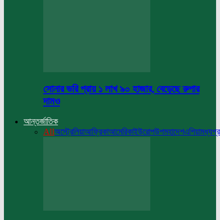
সোনার ভরি প্রায় ১ লাখ ৯০ হাজার, বেড়েছে রুপার
দামও
আন্তর্জাতিক
All
অস্ট্রেলিয়া
আফ্রিকা
আমেরিকা
ইউরোপ
উপমহাদেশ
এশিয়া
মধ্যপ্র