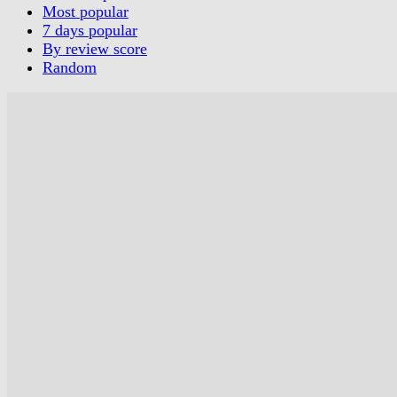
Most popular
7 days popular
By review score
Random