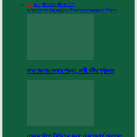
All
চরফ্যাসন
তজুমদ্দিন
দক্ষিণ
আইচা
দৌলতখাঁন
বোরহানউদ্দিন
মনপুরা
লালমোহন
শশীভূষণ
সাত জেলায় বন্যার শঙ্কা, ভারী বৃষ্টির পূর্বাভাস
ফেব্রুয়ারিতে নির্বাচনের জন্য দেশ সম্পূর্ণ প্রস্তুত: