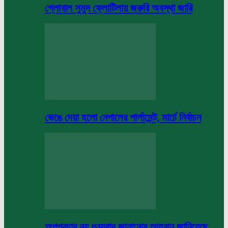
গ্লোবাল সুমুদ ফ্লোটিলায় জরুরি অবস্থা জারি
ভেঙে দেয়া হলো নেপালের পার্লামেন্ট, মার্চে নির্বাচন
অপপ্রচার নয় ধন্যবাদ জানানোর আহবান জানিয়েছে