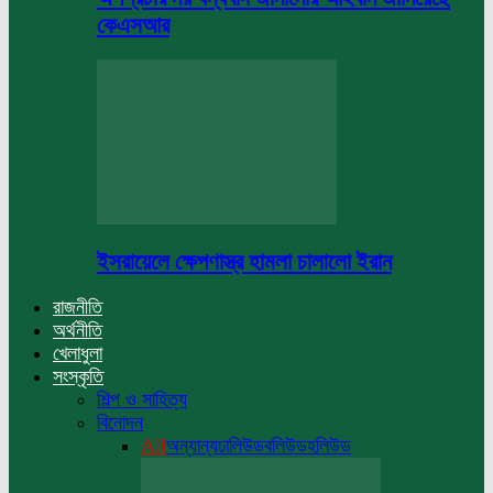
কেএসআর
ইসরায়েলে ক্ষেপণাস্ত্র হামলা চালালো ইরান
রাজনীতি
অর্থনীতি
খেলাধুলা
সংস্কৃতি
শিল্প ও সাহিত্য
বিনোদন
All
অন্যান্য
ঢালিউড
বলিউড
হলিউড