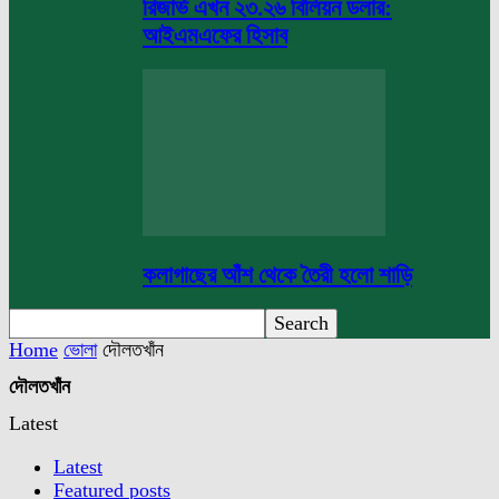
রিজার্ভ এখন ২৩.২৬ বিলিয়ন ডলার:
আইএমএফের হিসাব
কলাগাছের আঁশ থেকে তৈরী হলো শাড়ি
Home
ভোলা
দৌলতখাঁন
দৌলতখাঁন
Latest
Latest
Featured posts