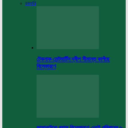
রকমারি
টেকনাফ-সেন্টমার্টিন দ্বীপ সীমান্ত কাপঁছে
বিস্ফোরণে
ভাসানটেকে গ্যাস বিস্ফোরণে একই পরিবারের ৬