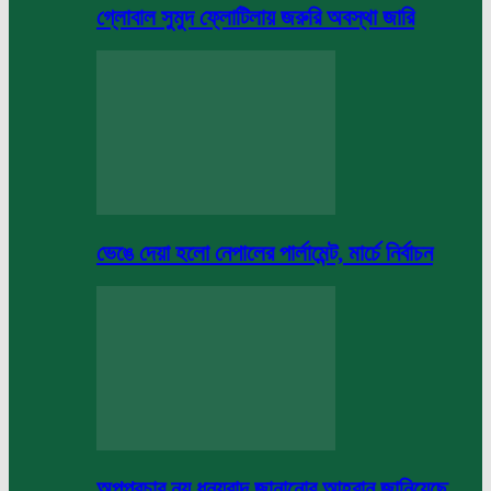
গ্লোবাল সুমুদ ফ্লোটিলায় জরুরি অবস্থা জারি
ভেঙে দেয়া হলো নেপালের পার্লামেন্ট, মার্চে নির্বাচন
অপপ্রচার নয় ধন্যবাদ জানানোর আহবান জানিয়েছে