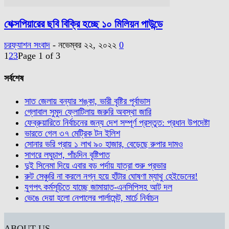
শেক্সপিয়ারের ছবি বিক্রি হচ্ছে ১০ মিলিয়ন পাউন্ডে
চরফ্যাশন সংবাদ
-
নভেম্বর ২২, ২০২২
0
1
2
3
Page 1 of 3
সর্বশেষ
সাত জেলায় বন্যার শঙ্কা, ভারী বৃষ্টির পূর্বাভাস
গ্লোবাল সুমুদ ফ্লোটিলায় জরুরি অবস্থা জারি
ফেব্রুয়ারিতে নির্বাচনের জন্য দেশ সম্পূর্ণ প্রস্তুত: প্রধান উপদেষ্টা
ভারতে গেল ৩৭ মেট্রিক টন ইলিশ
সোনার ভরি প্রায় ১ লাখ ৯০ হাজার, বেড়েছে রুপার দামও
সাগরে লঘুচাপ, পাঁচদিন বৃষ্টিপাত
দুই সিনেমা দিয়ে এবার বড় পর্দায় যাত্রা শুরু প্রভার
রুট সেঞ্চুরি না করলে নগ্ন হয়ে হাঁটার ঘোষণা ম্যাথু হেইডেনের!
যুগপৎ কর্মসূচিতে যাচ্ছে জামায়াত-এনসিপিসহ আট দল
ভেঙে দেয়া হলো নেপালের পার্লামেন্ট, মার্চে নির্বাচন
ABOUT US