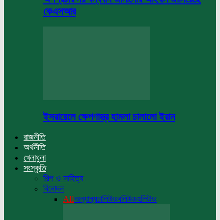
কেএসআর
ইসরায়েলে ক্ষেপণাস্ত্র হামলা চালালো ইরান
রাজনীতি
অর্থনীতি
খেলাধুলা
সংস্কৃতি
শিল্প ও সাহিত্য
বিনোদন
All
অন্যান্য
ঢালিউড
বলিউড
হলিউড