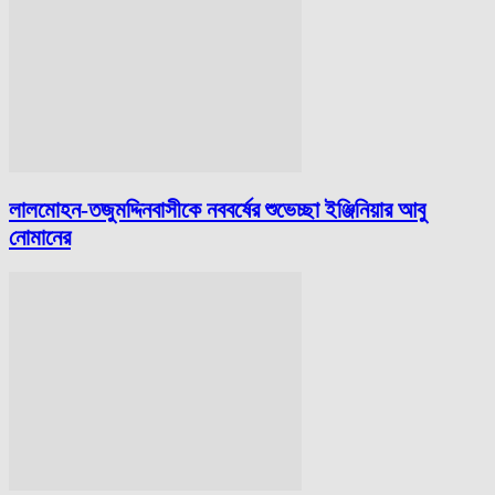
লালমোহন-তজুমদ্দিনবাসীকে নববর্ষের শুভেচ্ছা ইঞ্জিনিয়ার আবু
নোমানের