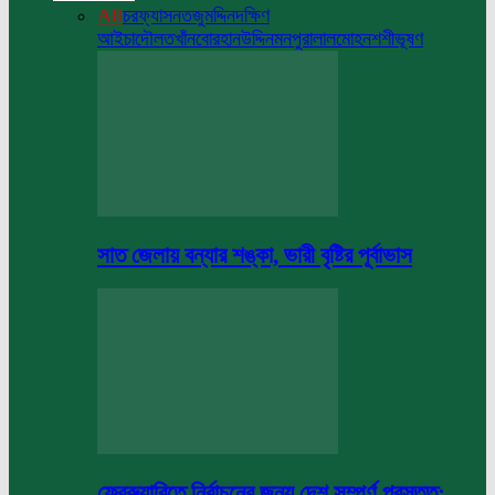
All
চরফ্যাসন
তজুমদ্দিন
দক্ষিণ
আইচা
দৌলতখাঁন
বোরহানউদ্দিন
মনপুরা
লালমোহন
শশীভূষণ
সাত জেলায় বন্যার শঙ্কা, ভারী বৃষ্টির পূর্বাভাস
ফেব্রুয়ারিতে নির্বাচনের জন্য দেশ সম্পূর্ণ প্রস্তুত: