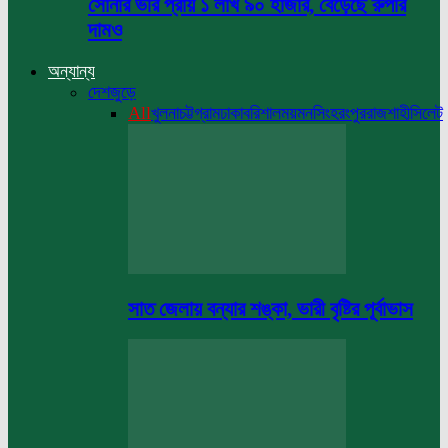
সোনার ভরি প্রায় ১ লাখ ৯০ হাজার, বেড়েছে রুপার
দামও
অন্যান্য
দেশজুড়ে
All
খুলনা
চট্টগ্রাম
ঢাকা
বরিশাল
ময়মনসিংহ
রংপুর
রাজশাহী
সিলেট
সাত জেলায় বন্যার শঙ্কা, ভারী বৃষ্টির পূর্বাভাস