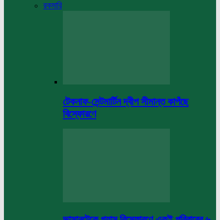
রকমারি
টেকনাফ-সেন্টমার্টিন দ্বীপ সীমান্ত কাপঁছে
বিস্ফোরণে
ভাসানটেকে গ্যাস বিস্ফোরণে একই পরিবারের ৬