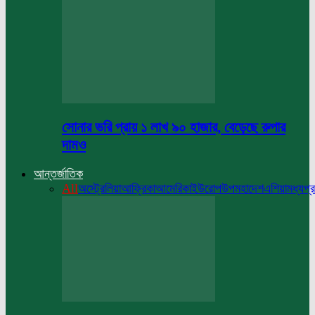
সোনার ভরি প্রায় ১ লাখ ৯০ হাজার, বেড়েছে রুপার
দামও
আন্তর্জাতিক
All
অস্ট্রেলিয়া
আফ্রিকা
আমেরিকা
ইউরোপ
উপমহাদেশ
এশিয়া
মধ্যপ্র