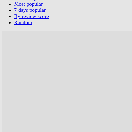
Most popular
7 days popular
By review score
Random