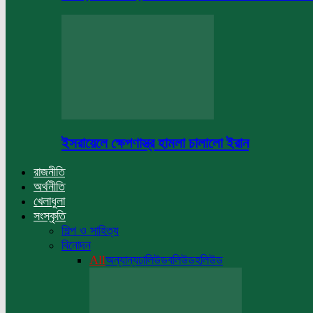
ইসরায়েলে ক্ষেপণাস্ত্র হামলা চালালো ইরান
রাজনীতি
অর্থনীতি
খেলাধুলা
সংস্কৃতি
শিল্প ও সাহিত্য
বিনোদন
All
অন্যান্য
ঢালিউড
বলিউড
হলিউড