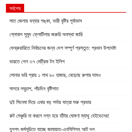
সর্বশেষ
সাত জেলায় বন্যার শঙ্কা, ভারী বৃষ্টির পূর্বাভাস
গ্লোবাল সুমুদ ফ্লোটিলায় জরুরি অবস্থা জারি
ফেব্রুয়ারিতে নির্বাচনের জন্য দেশ সম্পূর্ণ প্রস্তুত: প্রধান উপদেষ্টা
ভারতে গেল ৩৭ মেট্রিক টন ইলিশ
সোনার ভরি প্রায় ১ লাখ ৯০ হাজার, বেড়েছে রুপার দামও
সাগরে লঘুচাপ, পাঁচদিন বৃষ্টিপাত
দুই সিনেমা দিয়ে এবার বড় পর্দায় যাত্রা শুরু প্রভার
রুট সেঞ্চুরি না করলে নগ্ন হয়ে হাঁটার ঘোষণা ম্যাথু হেইডেনের!
যুগপৎ কর্মসূচিতে যাচ্ছে জামায়াত-এনসিপিসহ আট দল