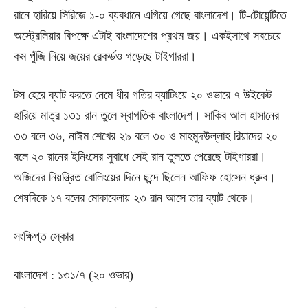
রানে হারিয়ে সিরিজে ১-০ ব্যবধানে এগিয়ে গেছে বাংলাদেশ। টি-টোয়েন্টিতে
অস্ট্রেলিয়ার বিপক্ষে এটাই বাংলাদেশের প্রথম জয়। একইসাথে সবচেয়ে
কম পুঁজি নিয়ে জয়ের রেকর্ডও গড়েছে টাইগাররা।
টস হেরে ব্যাট করতে নেমে ধীর গতির ব্যাটিংয়ে ২০ ওভারে ৭ উইকেট
হারিয়ে মাত্র ১৩১ রান তুলে স্বাগতিক বাংলাদেশ। সাকিব আল হাসানের
৩৩ বলে ৩৬, নাঈম শেখের ২৯ বলে ৩০ ও মাহমুদউল্লাহ রিয়াদের ২০
বলে ২০ রানের ইনিংসের সুবাধে সেই রান তুলতে পেরেছে টাইগাররা।
অজিদের নিয়ন্ত্রিত বোলিংয়ের দিনে ছন্দে ছিলেন আফিফ হোসেন ধ্রুব।
শেষদিকে ১৭ বলের মোকাবেলায় ২৩ রান আসে তার ব্যাট থেকে।
সংক্ষিপ্ত স্কোর
বাংলাদেশ : ১৩১/৭ (২০ ওভার)