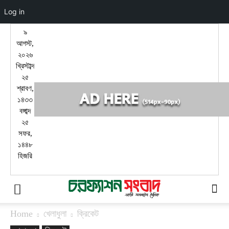
Log in
৯
আগস্ট,
২০২৬
খ্রিস্টাব্দ
২৫
শ্রাবণ,
১৪৩৩
বঙ্গাব্দ
২৫
সফর,
১৪৪৮
হিজরি
Home
খেলাধুলা
ক্রিকেট