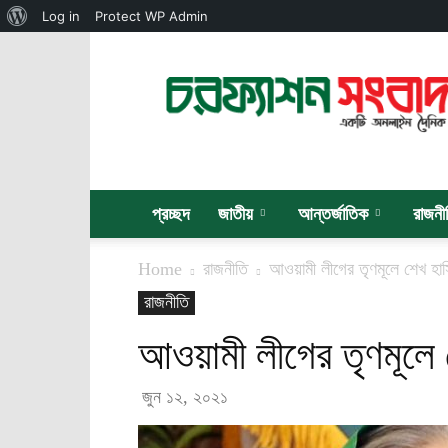
About
Log in
Protect WP Admin
WordPress
চরফ্যাশন
সংবাদ
প্রচ্ছদ
জাতীয়
আন্তর্জাতিক
রাজনী
Home
রাজনীতি
আওয়ামী লীগের তৃণমূলে শেখ হাসি
রাজনীতি
আওয়ামী লীগের তৃণমূলে শ
জুন ১২, ২০২১