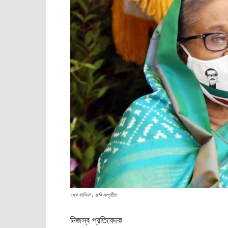
শেখ হাসিনা। ছবি সংগৃহীত
নিজস্ব প্রতিবেদক