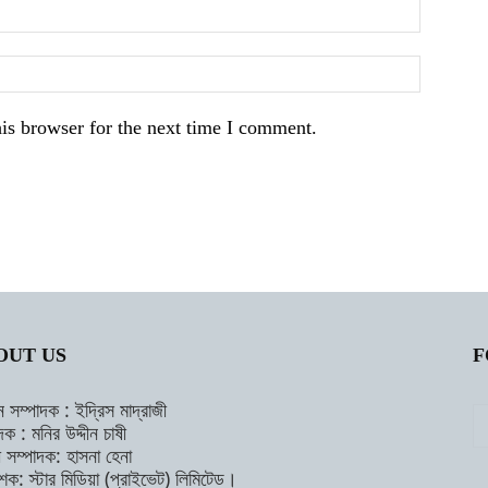
is browser for the next time I comment.
OUT US
F
ন সম্পাদক : ইদ্রিস মাদ্রাজী
দক : মনির উদ্দীন চাষী
াহী সম্পাদক: হাসনা হেনা
শক: স্টার মিডিয়া (প্রাইভেট) লিমিটেড।