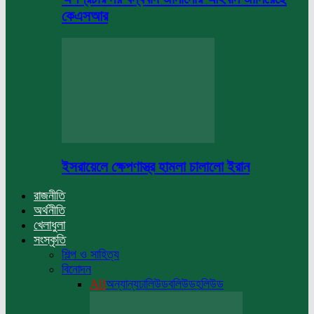
কেএসআর
ইসরায়েলে ক্ষেপণাস্ত্র হামলা চালালো ইরান
রাজনীতি
অর্থনীতি
খেলাধুলা
সংস্কৃতি
শিল্প ও সাহিত্য
বিনোদন
All
অন্যান্য
ঢালিউড
বলিউড
হলিউড