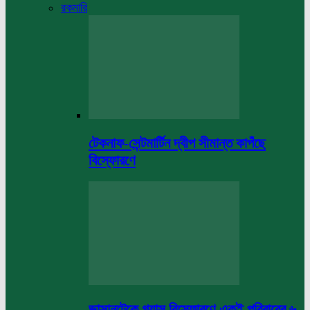
রকমারি
টেকনাফ-সেন্টমার্টিন দ্বীপ সীমান্ত কাপঁছে
বিস্ফোরণে
ভাসানটেকে গ্যাস বিস্ফোরণে একই পরিবারের ৬