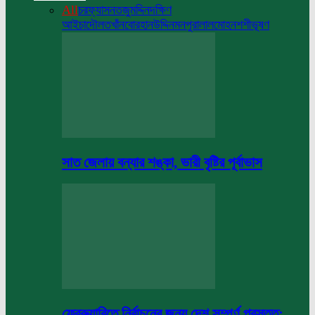
All
চরফ্যাসন
তজুমদ্দিন
দক্ষিণ
আইচা
দৌলতখাঁন
বোরহানউদ্দিন
মনপুরা
লালমোহন
শশীভূষণ
সাত জেলায় বন্যার শঙ্কা, ভারী বৃষ্টির পূর্বাভাস
ফেব্রুয়ারিতে নির্বাচনের জন্য দেশ সম্পূর্ণ প্রস্তুত: