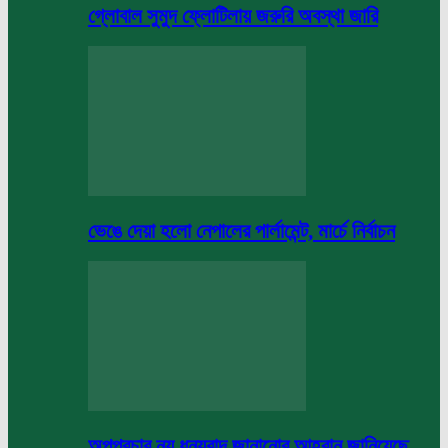
গ্লোবাল সুমুদ ফ্লোটিলায় জরুরি অবস্থা জারি
ভেঙে দেয়া হলো নেপালের পার্লামেন্ট, মার্চে নির্বাচন
অপপ্রচার নয় ধন্যবাদ জানানোর আহবান জানিয়েছে