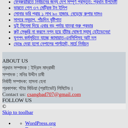
ফেব্রুয়ারিতে নির্বাচনের জন্য দেশ সম্পূর্ণ প্রস্তুত: প্রধান উপদেষ্টা
ভারতে গেল ৩৭ মেট্রিক টন ইলিশ
সোনার ভরি প্রায় ১ লাখ ৯০ হাজার, বেড়েছে রুপার দামও
সাগরে লঘুচাপ, পাঁচদিন বৃষ্টিপাত
দুই সিনেমা দিয়ে এবার বড় পর্দায় যাত্রা শুরু প্রভার
রুট সেঞ্চুরি না করলে নগ্ন হয়ে হাঁটার ঘোষণা ম্যাথু হেইডেনের!
যুগপৎ কর্মসূচিতে যাচ্ছে জামায়াত-এনসিপিসহ আট দল
ভেঙে দেয়া হলো নেপালের পার্লামেন্ট, মার্চে নির্বাচন
ABOUT US
প্রধান সম্পাদক : ইদ্রিস মাদ্রাজী
সম্পাদক : মনির উদ্দীন চাষী
নির্বাহী সম্পাদক: হাসনা হেনা
প্রকাশক: স্টার মিডিয়া (প্রাইভেট) লিমিটেড।
Contact us:
csangbad707@gmail.com
FOLLOW US
©
Skip to toolbar
About
WordPress.org