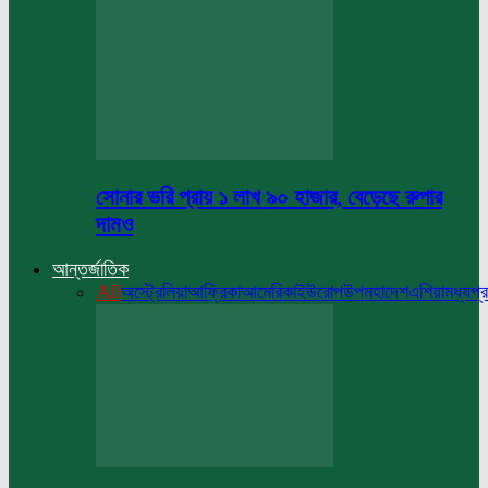
সোনার ভরি প্রায় ১ লাখ ৯০ হাজার, বেড়েছে রুপার
দামও
আন্তর্জাতিক
All
অস্ট্রেলিয়া
আফ্রিকা
আমেরিকা
ইউরোপ
উপমহাদেশ
এশিয়া
মধ্যপ্র