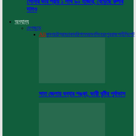
সোনার ভরি প্রায় ১ লাখ ৯০ হাজার, বেড়েছে রুপার
দামও
অন্যান্য
দেশজুড়ে
All
খুলনা
চট্টগ্রাম
ঢাকা
বরিশাল
ময়মনসিংহ
রংপুর
রাজশাহী
সিলেট
সাত জেলায় বন্যার শঙ্কা, ভারী বৃষ্টির পূর্বাভাস