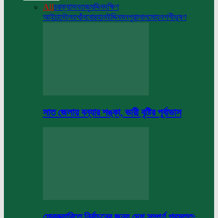
All
চরফ্যাসন
তজুমদ্দিন
দক্ষিণ
আইচা
দৌলতখাঁন
বোরহানউদ্দিন
মনপুরা
লালমোহন
শশীভূষণ
সাত জেলায় বন্যার শঙ্কা, ভারী বৃষ্টির পূর্বাভাস
ফেব্রুয়ারিতে নির্বাচনের জন্য দেশ সম্পূর্ণ প্রস্তুত: