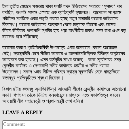
টানা তৃতীয় মেয়াদে ক্ষমতায় থাকা দলটি যখন ইতিহাসের সবচেয়ে ‘সুসময়’ পার
করছিল, তখনই সামনে এসেছে এক ব্যতিক্রমী চ্যালেঞ্জ। আন্দোলন-সংগ্রামে
পরীক্ষিত দলটিকে এবার লড়াই করতে হচ্ছে নতুন মহামারি করোনা ভাইরাসের
বিরুদ্ধে। করোনা ভাইরাসের আক্রমণ থেকে মানুষকে বাঁচানো এবং তাদের
জীবন-জীবিকার পাশাপাশি স্থবির হয়ে পড়া অর্থনীতির চাকাও সচল রাখা এখন বড়
চ্যালেঞ্জ হয়ে দাঁড়িয়েছে।
করোনার কারণে প্রতিষ্ঠাবার্ষিকী উপলক্ষ্যে এবার জমকালো কোনো আয়োজন
নেই। স্বাস্থ্যবিধি মেনে সীমিত আকারে ও অনলাইনভিত্তিক বিভিন্ন অনুষ্ঠানের
আয়োজন করা হয়েছে। এসব কর্মসূচির মধ্যে রয়েছে—আজ সূর্যোদয়ের সময়
কেন্দ্রীয় কার্যালয় ও দেশব্যাপী দলীয় কার্যালয়ে জাতীয় ও দলীয় পতাকা
উত্তোলন। সকাল ৯টায় সীমিত পরিসরে স্বাস্থ্য সুরক্ষাবিধি মেনে ধানমন্ডিতে
বঙ্গবন্ধুর প্রতিকৃতিতে শ্রদ্ধা নিবেদন।
বিকাল ৪টায় বঙ্গবন্ধু অ্যাভিনিউস্থ আওয়ামী লীগের কেন্দ্রীয় কার্যালয়ে আলোচনা
সভা। গণভবন থেকে ভিডিও কনফারেন্সের মাধ্যমে এতে সভাপতিত্ব করবেন
আওয়ামী লীগ সভানেত্রী ও প্রধানমন্ত্রী শেখ হাসিনা।
LEAVE A REPLY