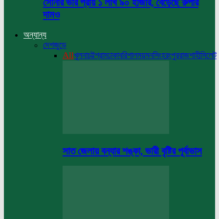
সোনার ভরি প্রায় ১ লাখ ৯০ হাজার, বেড়েছে রুপার
দামও
অন্যান্য
দেশজুড়ে
All
খুলনা
চট্টগ্রাম
ঢাকা
বরিশাল
ময়মনসিংহ
রংপুর
রাজশাহী
সিলেট
সাত জেলায় বন্যার শঙ্কা, ভারী বৃষ্টির পূর্বাভাস