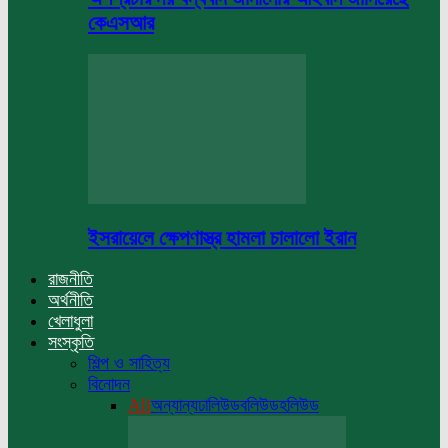
কেএসআর
ইসরায়েলে ক্ষেপণাস্ত্র হামলা চালালো ইরান
রাজনীতি
অর্থনীতি
খেলাধুলা
সংস্কৃতি
শিল্প ও সাহিত্য
বিনোদন
All
অন্যান্য
ঢালিউড
বলিউড
হলিউড