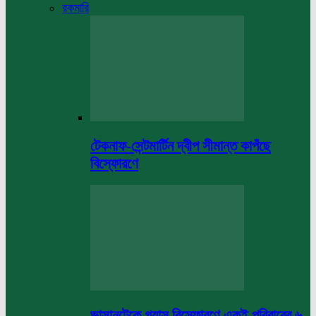
রকমারি
টেকনাফ-সেন্টমার্টিন দ্বীপ সীমান্ত কাপঁছে
বিস্ফোরণে
ভাসানটেকে গ্যাস বিস্ফোরণে একই পরিবারের ৬