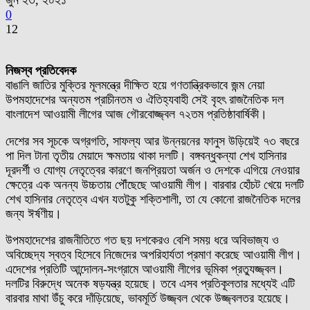
জুন ২৩, ২০২১
0
12
নিজস্ব প্রতিবেদক
বাঙালি জাতির মুক্তির মূলমন্ত্রে দীক্ষিত হয়ে গণতান্ত্রিকভাবে জন্ম নেয়া
উপমহাদেশের অন্যতম প্রাচীনতম ও ঐতিহ্যবাহী সেই বৃহৎ রাজনৈতিক দল
বাংলাদেশ আওয়ামী লীগের আজ গৌরবোজ্জ্বল ৭২তম প্রতিষ্ঠাবার্ষিকী।
দেশের সব সূচকে অগ্রগতি, সাফল্য আর উন্নয়নের ফানুস উড়িয়েই ৭৩ বছরে
পা দিল টানা তৃতীয় মেয়াদে ক্ষমতায় থাকা দলটি। বঙ্গবন্ধুকন্যা শেখ হাসিনার
দূরদর্শী ও যোগ্য নেতৃত্বের কারণে জনপ্রিয়তা অর্জন ও দেশকে এগিয়ে নেওয়ার
ক্ষেত্রে এক অনন্য উচ্চতায় পৌঁছেছে আওয়ামী লীগ। বারবার হোঁচট খেয়ে দলটি
শেখ হাসিনার নেতৃত্বে এখন যতটুকু শক্তিশালী, তা যে কোনো রাজনৈতিক দলের
জন্য ঈর্ষণীয়।
উপমহাদেশের রাজনীতিতে গত ছয় দশকেরও বেশি সময় ধরে অবিভাজ্য ও
অবিচ্ছেদ্য স্বত্ব হিসেবে নিজেদের অপরিহার্যতা প্রমাণ করেছে আওয়ামী লীগ।
এদেশের প্রতিটি আন্দোলন-সংগ্রামে আওয়ামী লীগের ভূমিকা প্রত্যুজ্জ্বল।
দলটির বিরুদ্ধে অনেক ষড়যন্ত্র হয়েছে। তবে এসব প্রতিকূলতার মধ্যেই এটি
বারবার মাথা উঁচু করে দাঁড়িয়েছে, ভাবমূর্তি উজ্জ্বল থেকে উজ্জ্বলতর হয়েছে।