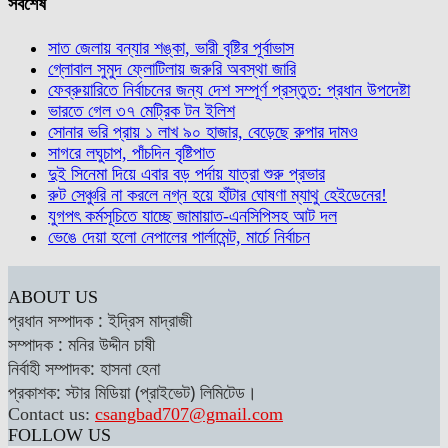
সর্বশেষ
সাত জেলায় বন্যার শঙ্কা, ভারী বৃষ্টির পূর্বাভাস
গ্লোবাল সুমুদ ফ্লোটিলায় জরুরি অবস্থা জারি
ফেব্রুয়ারিতে নির্বাচনের জন্য দেশ সম্পূর্ণ প্রস্তুত: প্রধান উপদেষ্টা
ভারতে গেল ৩৭ মেট্রিক টন ইলিশ
সোনার ভরি প্রায় ১ লাখ ৯০ হাজার, বেড়েছে রুপার দামও
সাগরে লঘুচাপ, পাঁচদিন বৃষ্টিপাত
দুই সিনেমা দিয়ে এবার বড় পর্দায় যাত্রা শুরু প্রভার
রুট সেঞ্চুরি না করলে নগ্ন হয়ে হাঁটার ঘোষণা ম্যাথু হেইডেনের!
যুগপৎ কর্মসূচিতে যাচ্ছে জামায়াত-এনসিপিসহ আট দল
ভেঙে দেয়া হলো নেপালের পার্লামেন্ট, মার্চে নির্বাচন
ABOUT US
প্রধান সম্পাদক : ইদ্রিস মাদ্রাজী
সম্পাদক : মনির উদ্দীন চাষী
নির্বাহী সম্পাদক: হাসনা হেনা
প্রকাশক: স্টার মিডিয়া (প্রাইভেট) লিমিটেড।
Contact us:
csangbad707@gmail.com
FOLLOW US