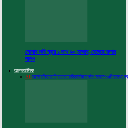
সোনার ভরি প্রায় ১ লাখ ৯০ হাজার, বেড়েছে রুপার
দামও
আন্তর্জাতিক
All
অস্ট্রেলিয়া
আফ্রিকা
আমেরিকা
ইউরোপ
উপমহাদেশ
এশিয়া
মধ্যপ্র