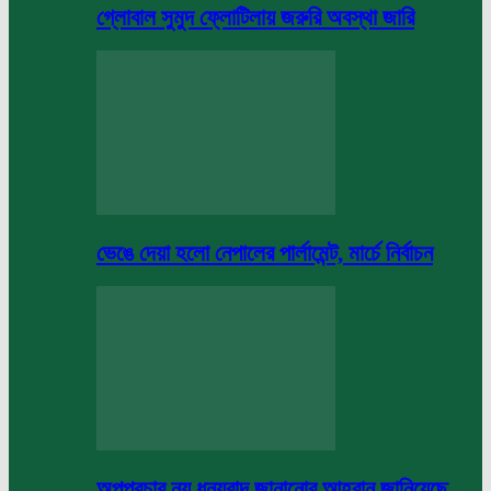
গ্লোবাল সুমুদ ফ্লোটিলায় জরুরি অবস্থা জারি
ভেঙে দেয়া হলো নেপালের পার্লামেন্ট, মার্চে নির্বাচন
অপপ্রচার নয় ধন্যবাদ জানানোর আহবান জানিয়েছে