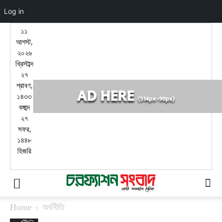
Log in
১১
আগস্ট,
২০২৬
খ্রিস্টাব্দ
২৭
শ্রাবণ,
১৪৩৩
বঙ্গাব্দ
২৭
সফর,
১৪৪৮
হিজরি
Home
অর্থনীতি