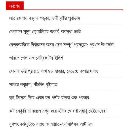
সর্বশেষ
সাত জেলায় বন্যার শঙ্কা, ভারী বৃষ্টির পূর্বাভাস
গ্লোবাল সুমুদ ফ্লোটিলায় জরুরি অবস্থা জারি
ফেব্রুয়ারিতে নির্বাচনের জন্য দেশ সম্পূর্ণ প্রস্তুত: প্রধান উপদেষ্টা
ভারতে গেল ৩৭ মেট্রিক টন ইলিশ
সোনার ভরি প্রায় ১ লাখ ৯০ হাজার, বেড়েছে রুপার দামও
সাগরে লঘুচাপ, পাঁচদিন বৃষ্টিপাত
দুই সিনেমা দিয়ে এবার বড় পর্দায় যাত্রা শুরু প্রভার
রুট সেঞ্চুরি না করলে নগ্ন হয়ে হাঁটার ঘোষণা ম্যাথু হেইডেনের!
যুগপৎ কর্মসূচিতে যাচ্ছে জামায়াত-এনসিপিসহ আট দল