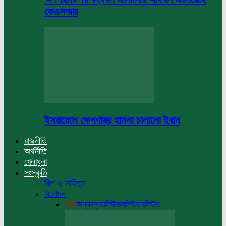
কেএসআর
ইসরায়েলে ক্ষেপণাস্ত্র হামলা চালালো ইরান
রাজনীতি
অর্থনীতি
খেলাধুলা
সংস্কৃতি
শিল্প ও সাহিত্য
বিনোদন
All
অন্যান্য
ঢালিউড
বলিউড
হলিউড