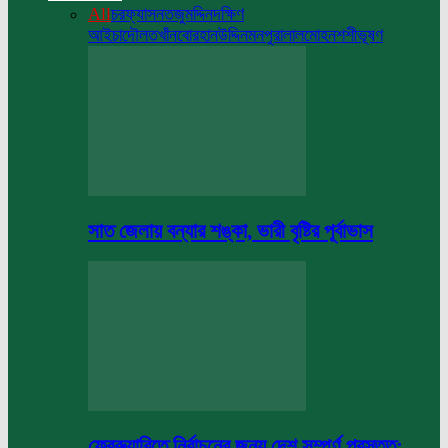
All
চরফ্যাসন
তজুমদ্দিন
দক্ষিণ
আইচা
দৌলতখাঁন
বোরহানউদ্দিন
মনপুরা
লালমোহন
শশীভূষণ
সাত জেলায় বন্যার শঙ্কা, ভারী বৃষ্টির পূর্বাভাস
ফেব্রুয়ারিতে নির্বাচনের জন্য দেশ সম্পূর্ণ প্রস্তুত: