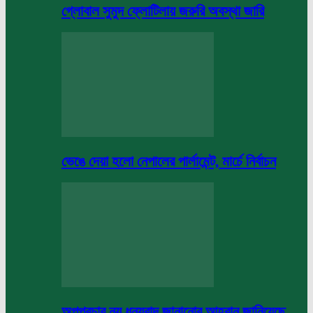
গ্লোবাল সুমুদ ফ্লোটিলায় জরুরি অবস্থা জারি
ভেঙে দেয়া হলো নেপালের পার্লামেন্ট, মার্চে নির্বাচন
অপপ্রচার নয় ধন্যবাদ জানানোর আহবান জানিয়েছে