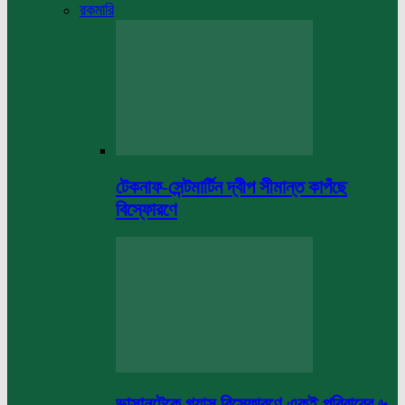
রকমারি
টেকনাফ-সেন্টমার্টিন দ্বীপ সীমান্ত কাপঁছে
বিস্ফোরণে
ভাসানটেকে গ্যাস বিস্ফোরণে একই পরিবারের ৬