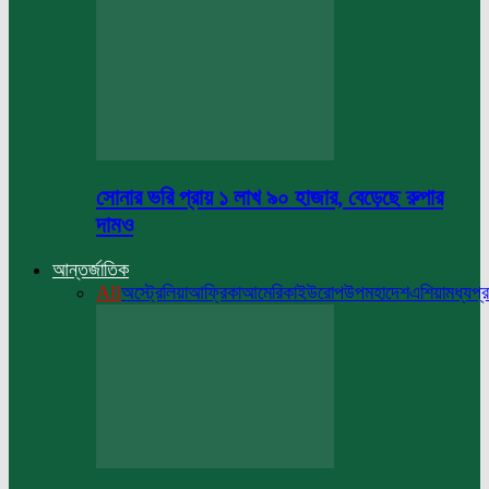
সোনার ভরি প্রায় ১ লাখ ৯০ হাজার, বেড়েছে রুপার
দামও
আন্তর্জাতিক
All
অস্ট্রেলিয়া
আফ্রিকা
আমেরিকা
ইউরোপ
উপমহাদেশ
এশিয়া
মধ্যপ্র