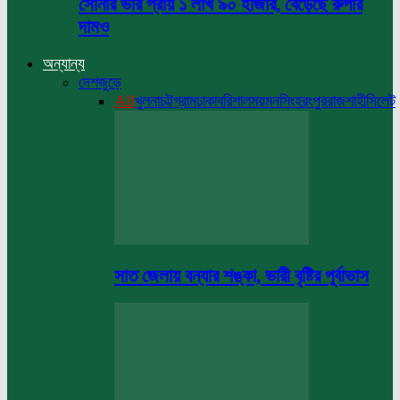
সোনার ভরি প্রায় ১ লাখ ৯০ হাজার, বেড়েছে রুপার
দামও
অন্যান্য
দেশজুড়ে
All
খুলনা
চট্টগ্রাম
ঢাকা
বরিশাল
ময়মনসিংহ
রংপুর
রাজশাহী
সিলেট
সাত জেলায় বন্যার শঙ্কা, ভারী বৃষ্টির পূর্বাভাস