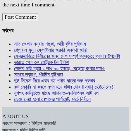
the next time I comment.
সর্বশেষ
সাত জেলায় বন্যার শঙ্কা, ভারী বৃষ্টির পূর্বাভাস
গ্লোবাল সুমুদ ফ্লোটিলায় জরুরি অবস্থা জারি
ফেব্রুয়ারিতে নির্বাচনের জন্য দেশ সম্পূর্ণ প্রস্তুত: প্রধান উপদেষ্টা
ভারতে গেল ৩৭ মেট্রিক টন ইলিশ
সোনার ভরি প্রায় ১ লাখ ৯০ হাজার, বেড়েছে রুপার দামও
সাগরে লঘুচাপ, পাঁচদিন বৃষ্টিপাত
দুই সিনেমা দিয়ে এবার বড় পর্দায় যাত্রা শুরু প্রভার
রুট সেঞ্চুরি না করলে নগ্ন হয়ে হাঁটার ঘোষণা ম্যাথু হেইডেনের!
যুগপৎ কর্মসূচিতে যাচ্ছে জামায়াত-এনসিপিসহ আট দল
ভেঙে দেয়া হলো নেপালের পার্লামেন্ট, মার্চে নির্বাচন
ABOUT US
প্রধান সম্পাদক : ইদ্রিস মাদ্রাজী
সম্পাদক : মনির উদ্দীন চাষী