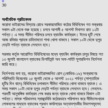
0
30
অর্থনৈতিক প্রতিবেদক
করোনা ভাইরাসের বিস্তার রোধে সরকারঘোষিত কঠোর বিধিনিষেধ গত শুক্রবার
সকাল ৬টা থেকে শুরু হয়েছে। চলবে আগামী ৫ আগস্ট দিবাগত রাত ১২টা
পর্যন্ত। এ সময় সীমিত পরিসরে চলবে ব্যাংকিং কার্যক্রম। ঈদের ছুটি শেষে
আজ রবিবার গ্রাহক চাহিদামতো শাখা খোলা থাকবে। সকাল ১০টা থেকে দুপুর
দেড়টা পর্যন্ত ব্যাংকে লেনদেন হবে।
সরকার কর্তৃক আরোপিত বিধিনিষেধের মধ্যে ব্যাংকিং কার্যক্রম চালুর বিষয়ে গত
১৩ জুলাই বাংলাদেশ ব্যাংকের ডিপার্টমেন্ট অব অফ-সাইট সুপারভিশন নির্দেশনা
জারি করে।
নির্দেশনায় বলা হয়, করোনা ভাইরাসজনিত রোগ (কোভিড-১৯) সংক্রমণের
পরিস্থিতি বিবেচনায় ২৫ জুলাই থেকে ৫ আগস্ট ২০২১ পর্যন্ত (সাপ্তাহিক
ছুটির দিন বাদে) বিধিনিষেধ চলাকালে সীমিত পরিসরে খোলা থাকবে ব্যাংক। এ
সময় সকাল ১০টা থেকে দুপুর দেড়টা পর্যন্ত ব্যাংকে লেনদেন হবে। লেনদেন-
পরবর্তী আনুষঙ্গিক কার্যক্রম শেষ করার জন্য ব্যাংক খোলা থাকবে বিকাল ৩টা
পর্যন্ত। মাস্ক পরিধানসহ স্বাস্থ্যবিধি কঠোরভাবে পরিপালন করে সীমিতসংখ্যক
লোকবলের মাধ্যমে ব্যাংকের প্রধান কার্যালয়ের অত্যাবশ্যকীয় বিভাগসমূহসহ