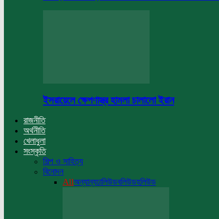
ইসরায়েলে ক্ষেপণাস্ত্র হামলা চালালো ইরান
রাজনীতি
অর্থনীতি
খেলাধুলা
সংস্কৃতি
শিল্প ও সাহিত্য
বিনোদন
All
অন্যান্য
ঢালিউড
বলিউড
হলিউড