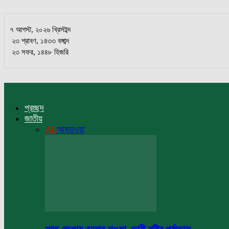
৭ আগস্ট, ২০২৬ খ্রিস্টাব্দ
২৩ শ্রাবণ, ১৪৩৩ বঙ্গাব্দ
২৩ সফর, ১৪৪৮ হিজরি
প্রচ্ছদ
জাতীয়
All
আবহাওয়া