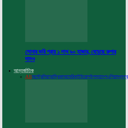
সোনার ভরি প্রায় ১ লাখ ৯০ হাজার, বেড়েছে রুপার
দামও
আন্তর্জাতিক
All
অস্ট্রেলিয়া
আফ্রিকা
আমেরিকা
ইউরোপ
উপমহাদেশ
এশিয়া
মধ্যপ্র