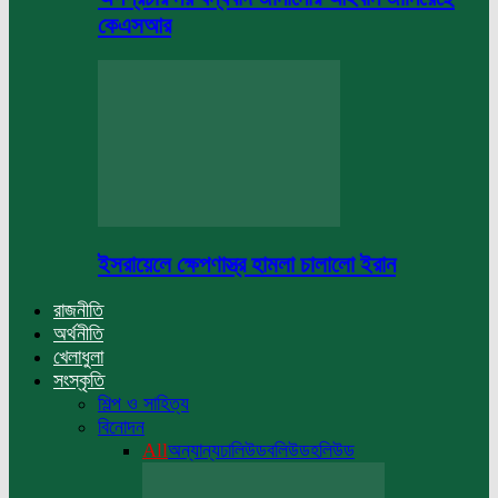
কেএসআর
ইসরায়েলে ক্ষেপণাস্ত্র হামলা চালালো ইরান
রাজনীতি
অর্থনীতি
খেলাধুলা
সংস্কৃতি
শিল্প ও সাহিত্য
বিনোদন
All
অন্যান্য
ঢালিউড
বলিউড
হলিউড