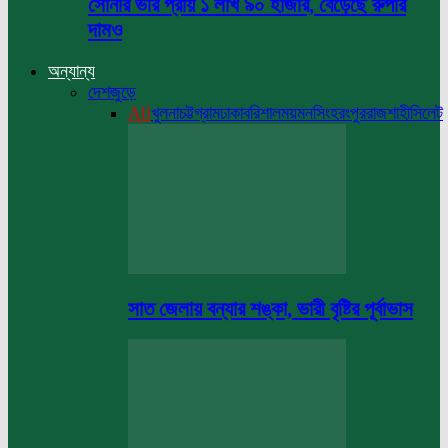
সোনার ভরি প্রায় ১ লাখ ৯০ হাজার, বেড়েছে রুপার
দামও
অন্যান্য
দেশজুড়ে
All
খুলনা
চট্টগ্রাম
ঢাকা
বরিশাল
ময়মনসিংহ
রংপুর
রাজশাহী
সিলেট
সাত জেলায় বন্যার শঙ্কা, ভারী বৃষ্টির পূর্বাভাস