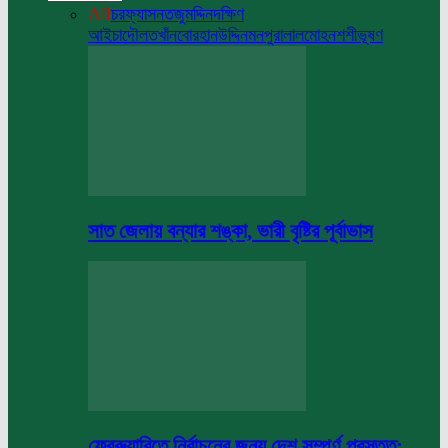
All
চরফ্যাসন
তজুমদ্দিন
দক্ষিণ
আইচা
দৌলতখাঁন
বোরহানউদ্দিন
মনপুরা
লালমোহন
শশীভূষণ
সাত জেলায় বন্যার শঙ্কা, ভারী বৃষ্টির পূর্বাভাস
ফেব্রুয়ারিতে নির্বাচনের জন্য দেশ সম্পূর্ণ প্রস্তুত: