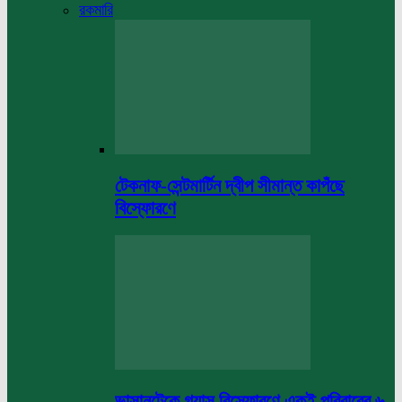
রকমারি
টেকনাফ-সেন্টমার্টিন দ্বীপ সীমান্ত কাপঁছে
বিস্ফোরণে
ভাসানটেকে গ্যাস বিস্ফোরণে একই পরিবারের ৬