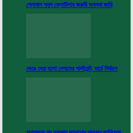
গ্লোবাল সুমুদ ফ্লোটিলায় জরুরি অবস্থা জারি
ভেঙে দেয়া হলো নেপালের পার্লামেন্ট, মার্চে নির্বাচন
অপপ্রচার নয় ধন্যবাদ জানানোর আহবান জানিয়েছে