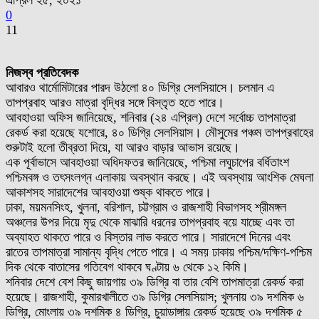
এপ্রিল ২৫, ২০২১
0
11
নিজস্ব প্রতিবেদক
আবারও থার্মোমিটারের পারদ উঠলো ৪০ ডিগ্রি সেলসিয়াসে। চলমান এ
তাপপ্রবাহ আরও মাত্রা বৃদ্ধির সঙ্গে বিস্তৃত হতে পারে।
আবহাওয়া অফিস জানিয়েছে, শনিবার (২৪ এপ্রিল) দেশে সর্বোচ্চ তাপমাত্রা
রেকর্ড করা হয়েছে যশোরে, ৪০ ডিগ্রি সেলসিয়াস। মৌসুমের পঞ্চম তাপপ্রবাহের
শুরুটাই হলো তীব্রতা দিয়ে, যা আরও বাড়ার আভাস রয়েছে।
এক পূর্বাভাসে আবহাওয়া অধিদফতর জানিয়েছে, পশ্চিমা লঘুচাপের বর্ধিতাংশ
পশ্চিমবঙ্গ ও তৎসংলগ্ন এলাকায় অবস্থান করছে। এই অবস্থায় আংশিক মেঘলা
আকাশসহ সারাদেশের আবহাওয়া শুষ্ক থাকতে পারে।
ঢাকা, ময়মনসিংহ, খুলনা, বরিশাল, চট্টগ্রাম ও রাজশাহী বিভাগসহ শ্রীমঙ্গল
অঞ্চলের উপর দিয়ে মৃদু থেকে মাঝারি ধরনের তাপপ্রবাহ বয়ে যাচ্ছে এবং তা
অব্যাহত থাকতে পারে ও বিস্তার লাভ করতে পারে। সারাদেশে দিনের এবং
রাতের তাপমাত্রা সামান্য বৃদ্ধি পেতে পারে। এ সময় ঢাকায় পশ্চিম/দক্ষিণ-পশ্চিম
দিক থেকে বাতাসের গতিবেগ থাকবে ঘণ্টায় ৬ থেকে ১২ কিমি।
শনিবার দেশে বেশ কিছু জায়গায় ৩৯ ডিগ্রি বা তার বেশি তাপমাত্রা রেকর্ড করা
হয়েছে। রাজশাহী, কুমারখালীতে ৩৯ ডিগ্রি সেলসিয়াস; খুলনায় ৩৯ দশমিক ৬
ডিগ্রি, মোংলায় ৩৯ দশমিক ৪ ডিগ্রি, চুয়াডাঙ্গায় রেকর্ড হয়েছে ৩৯ দশমিক ৫