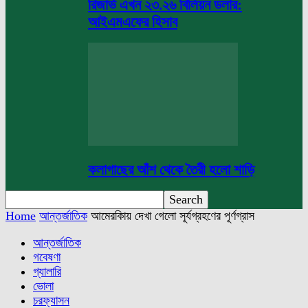
রিজার্ভ এখন ২৩.২৬ বিলিয়ন ডলার:
আইএমএফের হিসাব
কলাগাছের আঁশ থেকে তৈরী হলো শাড়ি
Home
আন্তর্জাতিক
আমেরকিায় দেখা গেলো সূর্যগ্রহণের পূর্ণগ্রাস
আন্তর্জাতিক
গবেষণা
গ্যালারি
ভোলা
চরফ্যাসন