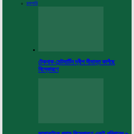
রকমারি
টেকনাফ-সেন্টমার্টিন দ্বীপ সীমান্ত কাপঁছে
বিস্ফোরণে
ভাসানটেকে গ্যাস বিস্ফোরণে একই পরিবারের ৬