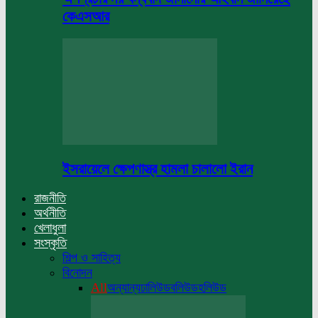
কেএসআর
ইসরায়েলে ক্ষেপণাস্ত্র হামলা চালালো ইরান
রাজনীতি
অর্থনীতি
খেলাধুলা
সংস্কৃতি
শিল্প ও সাহিত্য
বিনোদন
All
অন্যান্য
ঢালিউড
বলিউড
হলিউড