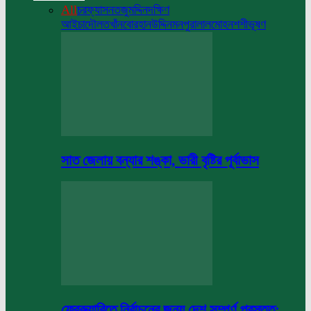
All
চরফ্যাসন
তজুমদ্দিন
দক্ষিণ
আইচা
দৌলতখাঁন
বোরহানউদ্দিন
মনপুরা
লালমোহন
শশীভূষণ
সাত জেলায় বন্যার শঙ্কা, ভারী বৃষ্টির পূর্বাভাস
ফেব্রুয়ারিতে নির্বাচনের জন্য দেশ সম্পূর্ণ প্রস্তুত: