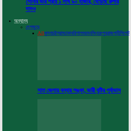
সোনার ভরি প্রায় ১ লাখ ৯০ হাজার, বেড়েছে রুপার
দামও
অন্যান্য
দেশজুড়ে
All
খুলনা
চট্টগ্রাম
ঢাকা
বরিশাল
ময়মনসিংহ
রংপুর
রাজশাহী
সিলেট
সাত জেলায় বন্যার শঙ্কা, ভারী বৃষ্টির পূর্বাভাস