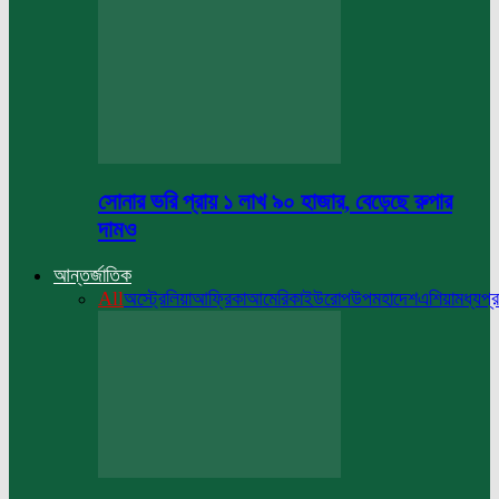
সোনার ভরি প্রায় ১ লাখ ৯০ হাজার, বেড়েছে রুপার
দামও
আন্তর্জাতিক
All
অস্ট্রেলিয়া
আফ্রিকা
আমেরিকা
ইউরোপ
উপমহাদেশ
এশিয়া
মধ্যপ্র