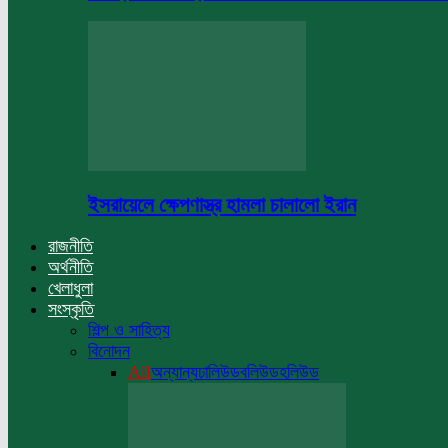
ইসরায়েলে ক্ষেপণাস্ত্র হামলা চালালো ইরান
রাজনীতি
অর্থনীতি
খেলাধুলা
সংস্কৃতি
শিল্প ও সাহিত্য
বিনোদন
All
অন্যান্য
ঢালিউড
বলিউড
হলিউড