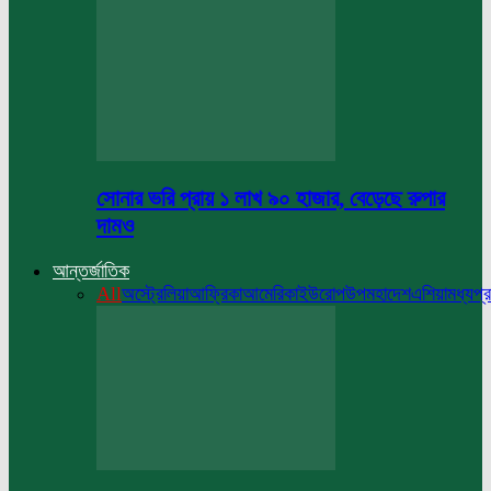
সোনার ভরি প্রায় ১ লাখ ৯০ হাজার, বেড়েছে রুপার
দামও
আন্তর্জাতিক
All
অস্ট্রেলিয়া
আফ্রিকা
আমেরিকা
ইউরোপ
উপমহাদেশ
এশিয়া
মধ্যপ্র