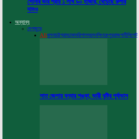
সোনার ভরি প্রায় ১ লাখ ৯০ হাজার, বেড়েছে রুপার
দামও
অন্যান্য
দেশজুড়ে
All
খুলনা
চট্টগ্রাম
ঢাকা
বরিশাল
ময়মনসিংহ
রংপুর
রাজশাহী
সিলেট
সাত জেলায় বন্যার শঙ্কা, ভারী বৃষ্টির পূর্বাভাস