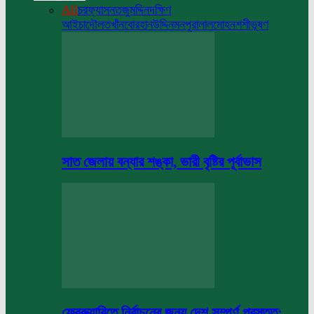
All
চরফ্যাসন
তজুমদ্দিন
দক্ষিণ
আইচা
দৌলতখাঁন
বোরহানউদ্দিন
মনপুরা
লালমোহন
শশীভূষণ
সাত জেলায় বন্যার শঙ্কা, ভারী বৃষ্টির পূর্বাভাস
ফেব্রুয়ারিতে নির্বাচনের জন্য দেশ সম্পূর্ণ প্রস্তুত: