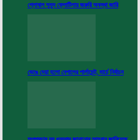
গ্লোবাল সুমুদ ফ্লোটিলায় জরুরি অবস্থা জারি
ভেঙে দেয়া হলো নেপালের পার্লামেন্ট, মার্চে নির্বাচন
অপপ্রচার নয় ধন্যবাদ জানানোর আহবান জানিয়েছে