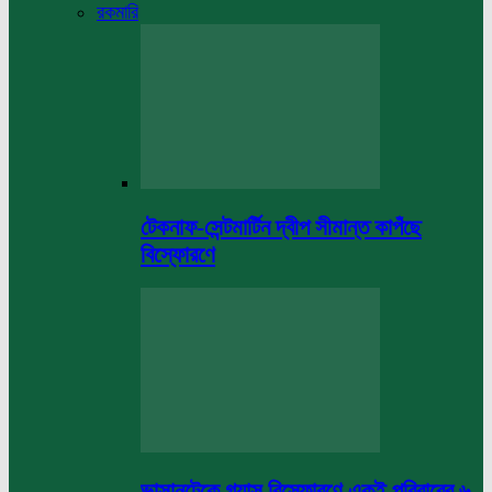
রকমারি
টেকনাফ-সেন্টমার্টিন দ্বীপ সীমান্ত কাপঁছে
বিস্ফোরণে
ভাসানটেকে গ্যাস বিস্ফোরণে একই পরিবারের ৬