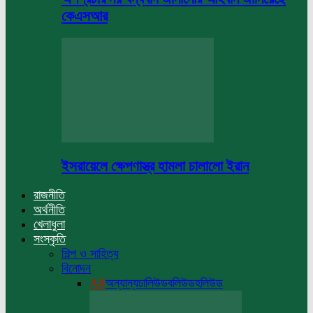
কেএসআর
ইসরায়েলে ক্ষেপণাস্ত্র হামলা চালালো ইরান
রাজনীতি
অর্থনীতি
খেলাধুলা
সংস্কৃতি
শিল্প ও সাহিত্য
বিনোদন
All
অন্যান্য
ঢালিউড
বলিউড
হলিউড