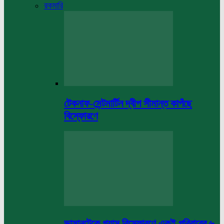
রকমারি
টেকনাফ-সেন্টমার্টিন দ্বীপ সীমান্ত কাপঁছে
বিস্ফোরণে
ভাসানটেকে গ্যাস বিস্ফোরণে একই পরিবারের ৬