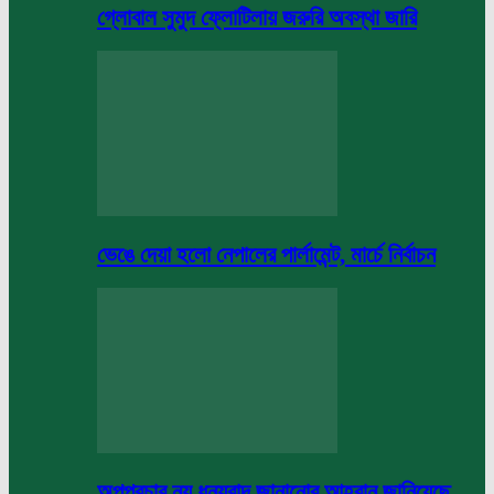
গ্লোবাল সুমুদ ফ্লোটিলায় জরুরি অবস্থা জারি
ভেঙে দেয়া হলো নেপালের পার্লামেন্ট, মার্চে নির্বাচন
অপপ্রচার নয় ধন্যবাদ জানানোর আহবান জানিয়েছে