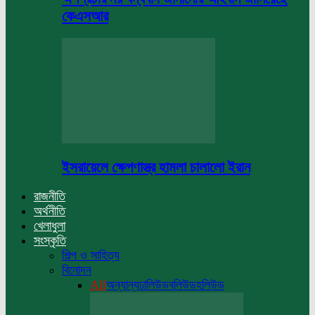
কেএসআর
ইসরায়েলে ক্ষেপণাস্ত্র হামলা চালালো ইরান
রাজনীতি
অর্থনীতি
খেলাধুলা
সংস্কৃতি
শিল্প ও সাহিত্য
বিনোদন
All
অন্যান্য
ঢালিউড
বলিউড
হলিউড