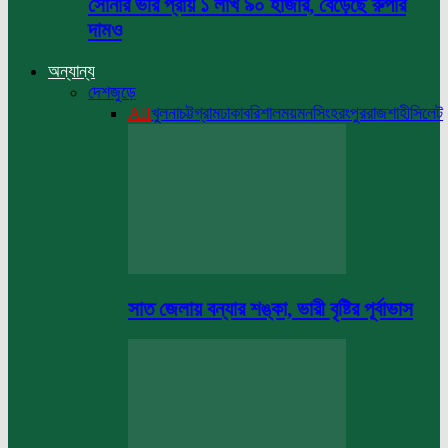
সোনার ভরি প্রায় ১ লাখ ৯০ হাজার, বেড়েছে রুপার
দামও
অন্যান্য
দেশজুড়ে
All
খুলনা
চট্টগ্রাম
ঢাকা
বরিশাল
ময়মনসিংহ
রংপুর
রাজশাহী
সিলেট
সাত জেলায় বন্যার শঙ্কা, ভারী বৃষ্টির পূর্বাভাস