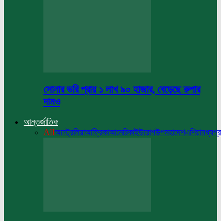
সোনার ভরি প্রায় ১ লাখ ৯০ হাজার, বেড়েছে রুপার
দামও
আন্তর্জাতিক
All
অস্ট্রেলিয়া
আফ্রিকা
আমেরিকা
ইউরোপ
উপমহাদেশ
এশিয়া
মধ্যপ্র