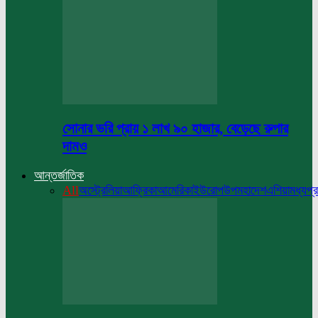
সোনার ভরি প্রায় ১ লাখ ৯০ হাজার, বেড়েছে রুপার
দামও
আন্তর্জাতিক
All
অস্ট্রেলিয়া
আফ্রিকা
আমেরিকা
ইউরোপ
উপমহাদেশ
এশিয়া
মধ্যপ্র