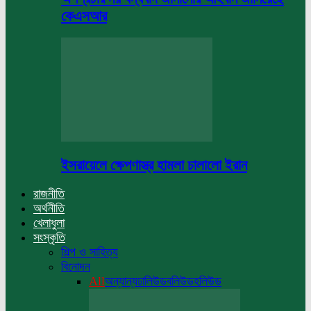
কেএসআর
ইসরায়েলে ক্ষেপণাস্ত্র হামলা চালালো ইরান
রাজনীতি
অর্থনীতি
খেলাধুলা
সংস্কৃতি
শিল্প ও সাহিত্য
বিনোদন
All
অন্যান্য
ঢালিউড
বলিউড
হলিউড