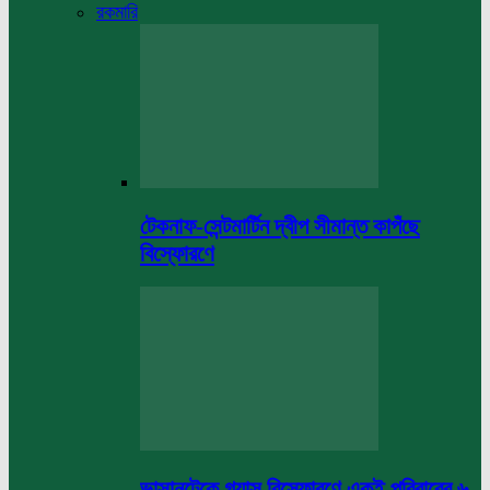
রকমারি
টেকনাফ-সেন্টমার্টিন দ্বীপ সীমান্ত কাপঁছে
বিস্ফোরণে
ভাসানটেকে গ্যাস বিস্ফোরণে একই পরিবারের ৬