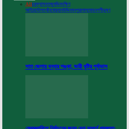
All
চরফ্যাসন
তজুমদ্দিন
দক্ষিণ
আইচা
দৌলতখাঁন
বোরহানউদ্দিন
মনপুরা
লালমোহন
শশীভূষণ
সাত জেলায় বন্যার শঙ্কা, ভারী বৃষ্টির পূর্বাভাস
ফেব্রুয়ারিতে নির্বাচনের জন্য দেশ সম্পূর্ণ প্রস্তুত: