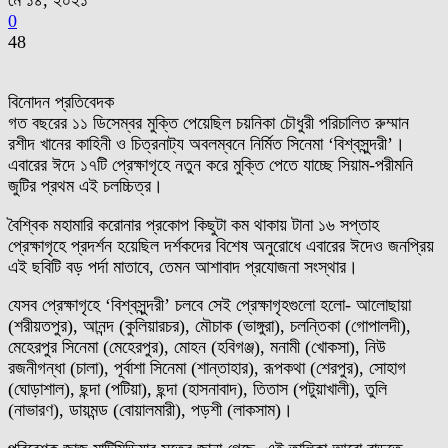
মে ১৪, ২০২১
0
48
বিনোদন প্রতিবেদক
গত বছরের ১১ ডিসেম্বর মুক্তি পেয়েছিল চয়নিকা চৌধুরী পরিচালিত রুম্মান
রশীদ খানের কাহিনী ও চিত্রনাট্য অবলম্বনে নির্মিত সিনেমা ‘বিশ্বসুন্দরী’।
এবারের ঈদে ১৭টি প্রেক্ষাগৃহে নতুন করে মুক্তি পেতে যাচ্ছে সিয়াম-পরীমনি
জুটির প্রথম এই চলচ্চিত্র।
বৈশ্বিক মহামারি করোনার প্রকোপ কিছুটা কম থাকায় টানা ১৬ সপ্তাহ
প্রেক্ষাগৃহে প্রদর্শন হয়েছিল দর্শকদের বিশেষ অনুরোধে এবারের ঈদেও জনপ্রিয়
এই ছবিটি বড় পর্দা মাতাবে, তেমন আশাবাদ প্রযোজনা সংস্থার।
যেসব প্রেক্ষাগৃহে ‘বিশ্বসুন্দরী’ চলবে সেই প্রেক্ষাগৃহগুলো হলো- আলোছায়া
(শরীয়তপুর), আনন্দ (কুলিয়ারচর), মৌচাক (ভাঙ্গুরা), চলন্তিকা (গোপালদী),
মেহেরপুর সিনেমা (মেহেরপুর), মোহন (হবিগঞ্জ), মনামী (খোকসা), নিউ
রজনীগন্ধা (চালা), পূর্বাশা সিনেমা (শান্তাহার), রূপকথা (শেরপুর), সোহাগ
(ঘোড়াশাল), ছন্দা (পটিয়া), ছন্দা (হাসনাবাদ), তিতাস (পটুয়াখালী), তুলি
(নাভারণ), ডায়মন্ড (বোয়ালমারী), পড়শী (লাকসাম)।