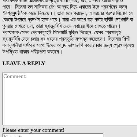
পরিবেশক জাজ মাল্টিমিডিয়ার সূত্রে জানা গেছে, এই তালিকা আরো বাড়তে
পারে। সিনেমা হল মালিকরা বেশ আগ্রহ নিয়ে এবারের ঈদে প্রদর্শনের জন্য
‘বিশ্বসুন্দরী’কে বেছে নিয়েছেন। তারা মনে করছেন, এ ধরনের গল্পের সিনেমা যে
কোনো উৎসবে প্রদর্শন হতে পারে। যারা এর আগে বড় পর্দায় ছবিটি দেখেননি বা
পুনরায় দেখতে চান, তারা স্বাস্থ্যবিধি মেনে এবারের ঈদে দেখতে পারেন।
প্রযোজক সেসব প্রেক্ষাগৃহেই সিনেমাটি মুক্তি দিচ্ছেন, যেসব প্রেক্ষাগৃহ
স্বাস্থ্যবিধি মেনে চলার সব ধরনের প্রস্তুতি সম্পন্ন করেছেন। সিনেমার শিল্পী
কলাকুশলীরা দর্শকের সাথে ঈদের আনন্দ ভাগাভাগি করে নেবার জন্য প্রেক্ষাগৃহেও
উপস্থিত থাকার পরিকল্পনা করছেন।
LEAVE A REPLY
Please enter your comment!