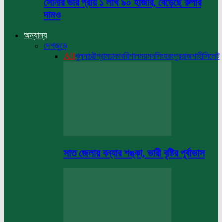
সোনার ভরি প্রায় ১ লাখ ৯০ হাজার, বেড়েছে রুপার
দামও
অন্যান্য
দেশজুড়ে
All
খুলনা
চট্টগ্রাম
ঢাকা
বরিশাল
ময়মনসিংহ
রংপুর
রাজশাহী
সিলেট
সাত জেলায় বন্যার শঙ্কা, ভারী বৃষ্টির পূর্বাভাস