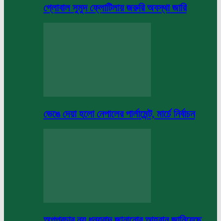
গ্লোবাল সুমুদ ফ্লোটিলায় জরুরি অবস্থা জারি
ভেঙে দেয়া হলো নেপালের পার্লামেন্ট, মার্চে নির্বাচন
অপপ্রচার নয় ধন্যবাদ জানানোর আহবান জানিয়েছে