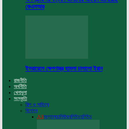
কেএসআর
ইসরায়েলে ক্ষেপণাস্ত্র হামলা চালালো ইরান
রাজনীতি
অর্থনীতি
খেলাধুলা
সংস্কৃতি
শিল্প ও সাহিত্য
বিনোদন
All
অন্যান্য
ঢালিউড
বলিউড
হলিউড