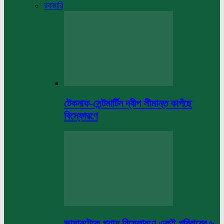
রকমারি
টেকনাফ-সেন্টমার্টিন দ্বীপ সীমান্ত কাপঁছে
বিস্ফোরণে
ভাসানটেকে গ্যাস বিস্ফোরণে একই পরিবারের ৬