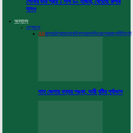
সোনার ভরি প্রায় ১ লাখ ৯০ হাজার, বেড়েছে রুপার
দামও
অন্যান্য
দেশজুড়ে
All
খুলনা
চট্টগ্রাম
ঢাকা
বরিশাল
ময়মনসিংহ
রংপুর
রাজশাহী
সিলেট
সাত জেলায় বন্যার শঙ্কা, ভারী বৃষ্টির পূর্বাভাস