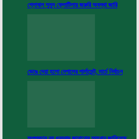
গ্লোবাল সুমুদ ফ্লোটিলায় জরুরি অবস্থা জারি
ভেঙে দেয়া হলো নেপালের পার্লামেন্ট, মার্চে নির্বাচন
অপপ্রচার নয় ধন্যবাদ জানানোর আহবান জানিয়েছে