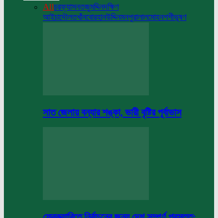
All
চরফ্যাসন
তজুমদ্দিন
দক্ষিণ
আইচা
দৌলতখাঁন
বোরহানউদ্দিন
মনপুরা
লালমোহন
শশীভূষণ
সাত জেলায় বন্যার শঙ্কা, ভারী বৃষ্টির পূর্বাভাস
ফেব্রুয়ারিতে নির্বাচনের জন্য দেশ সম্পূর্ণ প্রস্তুত: