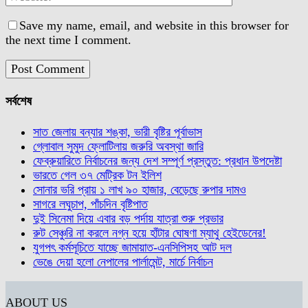
Save my name, email, and website in this browser for
the next time I comment.
সর্বশেষ
সাত জেলায় বন্যার শঙ্কা, ভারী বৃষ্টির পূর্বাভাস
গ্লোবাল সুমুদ ফ্লোটিলায় জরুরি অবস্থা জারি
ফেব্রুয়ারিতে নির্বাচনের জন্য দেশ সম্পূর্ণ প্রস্তুত: প্রধান উপদেষ্টা
ভারতে গেল ৩৭ মেট্রিক টন ইলিশ
সোনার ভরি প্রায় ১ লাখ ৯০ হাজার, বেড়েছে রুপার দামও
সাগরে লঘুচাপ, পাঁচদিন বৃষ্টিপাত
দুই সিনেমা দিয়ে এবার বড় পর্দায় যাত্রা শুরু প্রভার
রুট সেঞ্চুরি না করলে নগ্ন হয়ে হাঁটার ঘোষণা ম্যাথু হেইডেনের!
যুগপৎ কর্মসূচিতে যাচ্ছে জামায়াত-এনসিপিসহ আট দল
ভেঙে দেয়া হলো নেপালের পার্লামেন্ট, মার্চে নির্বাচন
ABOUT US