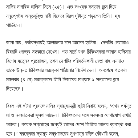
মালির নাগরিক হালিমা সিসে (২৫)। এত সংখ্যক সন্তান জন্ম দিয়ে
ননুপ্লেটস অন্তর্ভুক্ত নারী হিসেবে বিরল দৃষ্টান্ত গড়লেন তিনি। দ্য
গার্ডিয়ান।
জানা যায়, গর্ভাবস্থায়ই আলাচনায় চলে আসেন হালিমা। দেশটির নেতারাও
বিষয়টি গুরুত্ব সহকারে দেখেন। গত মার্চে যখন চিকিৎসকরা জানান হালিমার
বিশেষ যত্নের প্রয়োজন, তখন দেশটির পরিবর্তনকামী নেতা বাহ এনদাও
তাকে উন্নত চিকিৎসার মরক্কো পাঠানোর নির্দেশ দেন। অবশেষে গতকাল
মঙ্গলবার (৪ মে) মরক্কোতে তিনি সিজারের মাধ্যমে ৯ সন্তানের জন্ম
দিয়েছেন।
বিরল এই ঘটনা প্রসঙ্গে মালির স্বাস্থ্যমন্ত্রী ফান্টা সিবাই বলেন, ‘এখন পর্যন্ত
মা ও নবজাতকরা সুস্থ আছেন। চিকিৎসকের সঙ্গে সবসময় যোগাযোগ রাখছি
আমরা। কয়েক সপ্তাহের মধ্যেই তাদের দেশে ফিরিয়ে আনার ব্যবস্থা করা
হবে।’ মরক্কোর স্বাস্থ্য মন্ত্রণালয়ের মুখপাত্র রছিদ কৌধারি বলেন,