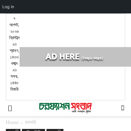
Log in
৭
আগস্ট,
২০২৬
খ্রিস্টাব্দ
২৩
শ্রাবণ,
১৪৩৩
বঙ্গাব্দ
২৩
সফর,
১৪৪৮
হিজরি
Home
রকমারি