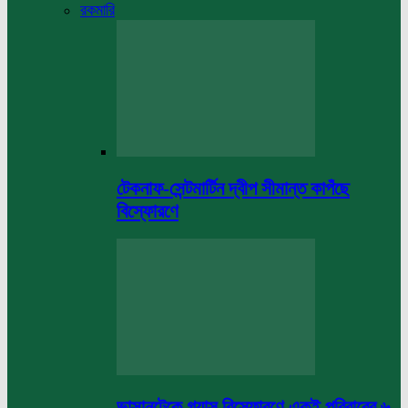
রকমারি
টেকনাফ-সেন্টমার্টিন দ্বীপ সীমান্ত কাপঁছে
বিস্ফোরণে
ভাসানটেকে গ্যাস বিস্ফোরণে একই পরিবারের ৬