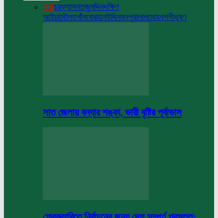
All
চরফ্যাসন
তজুমদ্দিন
দক্ষিণ
আইচা
দৌলতখাঁন
বোরহানউদ্দিন
মনপুরা
লালমোহন
শশীভূষণ
সাত জেলায় বন্যার শঙ্কা, ভারী বৃষ্টির পূর্বাভাস
ফেব্রুয়ারিতে নির্বাচনের জন্য দেশ সম্পূর্ণ প্রস্তুত: