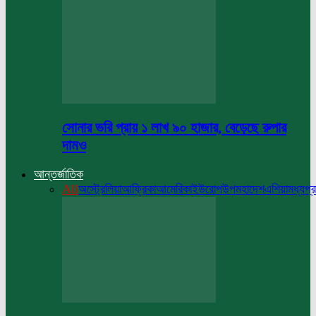
সোনার ভরি প্রায় ১ লাখ ৯০ হাজার, বেড়েছে রুপার
দামও
আন্তর্জাতিক
All
অস্ট্রেলিয়া
আফ্রিকা
আমেরিকা
ইউরোপ
উপমহাদেশ
এশিয়া
মধ্যপ্র