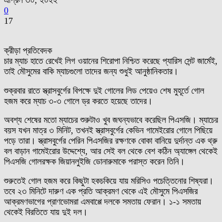
এপ্রিল ৩০, ২০২২
0
17
ক্রীড়া প্রতিবেদক
চার ম্যাচ হাতে রেখেই লিগ ওয়ানের শিরোপা নিশ্চিত করেছে প্যারিস সেন্ট জার্মেই,
তাই মৌসুমের বাকি ম্যাচগুলো তাদের জন্য শুধুই আনুষ্ঠানিকতার।
শুক্রবার রাতে স্ত্রাসবুর্গের বিপক্ষে দুই গোলের লিড পেয়েও শেষ মুহূর্তে গোল
হজম করে ম্যাচ ৩-৩ গোলে ড্র করতে হয়েছে তাদের।
অবশ্য শেষের মতো ম্যাচের শুরুটাও খুব জঘন্যভাবে করেছিল পিএসজি। ম্যাচের
বয়স যখন মাত্র ৩ মিনিট, তখনই স্ত্রাসবুর্গের কেভিন গামেইরোর গোলে পিছিয়ে
পড়ে তারা। স্ত্রাসবুর্গের পেরিন পিএসজির রক্ষণকে বোকা বানিয়ে দুর্দান্ত এক থ্রু
বল বাড়ান গামেইরোর উদ্দেশ্যে, আর সেই বল থেকে বেশ কঠিন অ্যাঙ্গেল থেকেই
পিএসজি গোলরক্ষক জিয়ানলুইজি ডোনারুমাকে পরাস্ত করেন তিনি।
শুরুতেই গোল হজম করে কিছুটা হকচকিয়ে যায় মরিসিও পচেত্তিনোর শিষ্যরা।
তবে ২৩ মিনিটে দারুণ এক প্রতি আক্রমণ থেকে এই মৌসুমে পিএসজির
আক্রমণভাগের প্রাণভোমরা এমবাপ্পে দলকে সমতায় ফেরান। ১-১ সমতায়
থেকেই বিরতিতে যায় দুই দল।