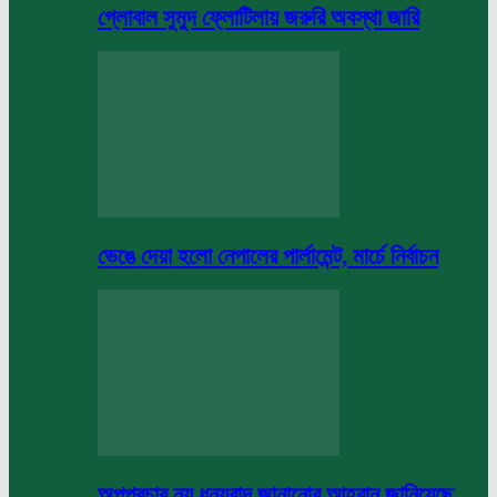
গ্লোবাল সুমুদ ফ্লোটিলায় জরুরি অবস্থা জারি
ভেঙে দেয়া হলো নেপালের পার্লামেন্ট, মার্চে নির্বাচন
অপপ্রচার নয় ধন্যবাদ জানানোর আহবান জানিয়েছে