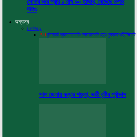
সোনার ভরি প্রায় ১ লাখ ৯০ হাজার, বেড়েছে রুপার
দামও
অন্যান্য
দেশজুড়ে
All
খুলনা
চট্টগ্রাম
ঢাকা
বরিশাল
ময়মনসিংহ
রংপুর
রাজশাহী
সিলেট
সাত জেলায় বন্যার শঙ্কা, ভারী বৃষ্টির পূর্বাভাস