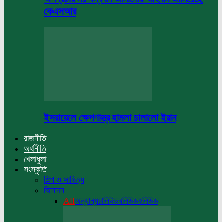
কেএসআর
ইসরায়েলে ক্ষেপণাস্ত্র হামলা চালালো ইরান
রাজনীতি
অর্থনীতি
খেলাধুলা
সংস্কৃতি
শিল্প ও সাহিত্য
বিনোদন
All
অন্যান্য
ঢালিউড
বলিউড
হলিউড