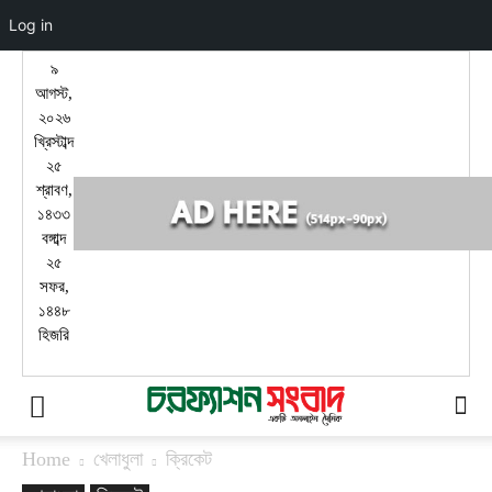
Log in
৯
আগস্ট,
২০২৬
খ্রিস্টাব্দ
২৫
শ্রাবণ,
১৪৩৩
বঙ্গাব্দ
২৫
সফর,
১৪৪৮
হিজরি
Home
খেলাধুলা
ক্রিকেট