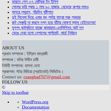
ভারতে গেল ৩৭ মেট্রিক টন ইলিশ
সোনার ভরি প্রায় ১ লাখ ৯০ হাজার, বেড়েছে রুপার দামও
সাগরে লঘুচাপ, পাঁচদিন বৃষ্টিপাত
দুই সিনেমা দিয়ে এবার বড় পর্দায় যাত্রা শুরু প্রভার
রুট সেঞ্চুরি না করলে নগ্ন হয়ে হাঁটার ঘোষণা ম্যাথু হেইডেনের!
যুগপৎ কর্মসূচিতে যাচ্ছে জামায়াত-এনসিপিসহ আট দল
ভেঙে দেয়া হলো নেপালের পার্লামেন্ট, মার্চে নির্বাচন
ABOUT US
প্রধান সম্পাদক : ইদ্রিস মাদ্রাজী
সম্পাদক : মনির উদ্দীন চাষী
নির্বাহী সম্পাদক: হাসনা হেনা
প্রকাশক: স্টার মিডিয়া (প্রাইভেট) লিমিটেড।
Contact us:
csangbad707@gmail.com
FOLLOW US
©
Skip to toolbar
About
WordPress.org
WordPress
Documentation