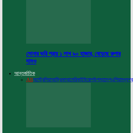
সোনার ভরি প্রায় ১ লাখ ৯০ হাজার, বেড়েছে রুপার
দামও
আন্তর্জাতিক
All
অস্ট্রেলিয়া
আফ্রিকা
আমেরিকা
ইউরোপ
উপমহাদেশ
এশিয়া
মধ্যপ্র