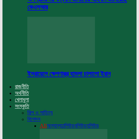
কেএসআর
ইসরায়েলে ক্ষেপণাস্ত্র হামলা চালালো ইরান
রাজনীতি
অর্থনীতি
খেলাধুলা
সংস্কৃতি
শিল্প ও সাহিত্য
বিনোদন
All
অন্যান্য
ঢালিউড
বলিউড
হলিউড