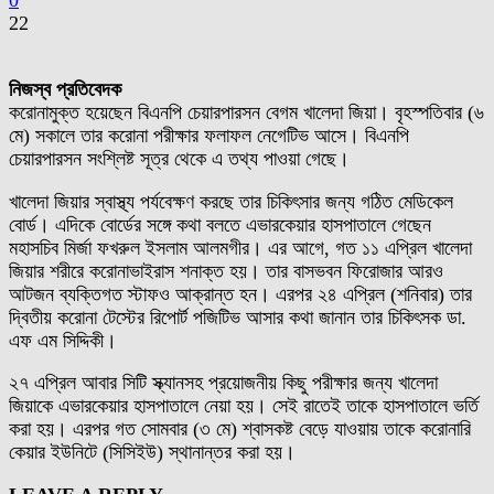
0
22
নিজস্ব প্রতিবেদক
করোনামুক্ত হয়েছেন বিএনপি চেয়ারপারসন বেগম খালেদা জিয়া। বৃহস্পতিবার (৬
মে) সকালে তার করোনা পরীক্ষার ফলাফল নেগেটিভ আসে। বিএনপি
চেয়ারপারসন সংশ্লিষ্ট সূত্র থেকে এ তথ্য পাওয়া গেছে।
খালেদা জিয়ার স্বাস্থ্য পর্যবেক্ষণ করছে তার চিকিৎসার জন্য গঠিত মেডিকেল
বোর্ড। এদিকে বোর্ডের সঙ্গে কথা বলতে এভারকেয়ার হাসপাতালে গেছেন
মহাসচিব মির্জা ফখরুল ইসলাম আলমগীর। এর আগে, গত ১১ এপ্রিল খালেদা
জিয়ার শরীরে করোনাভাইরাস শনাক্ত হয়। তার বাসভবন ফিরোজার আরও
আটজন ব্যক্তিগত স্টাফও আক্রান্ত হন। এরপর ২৪ এপ্রিল (শনিবার) তার
দ্বিতীয় করোনা টেস্টের রিপোর্ট পজিটিভ আসার কথা জানান তার চিকিৎসক ডা.
এফ এম সিদ্দিকী।
২৭ এপ্রিল আবার সিটি স্ক্যানসহ প্রয়োজনীয় কিছু পরীক্ষার জন্য খালেদা
জিয়াকে এভারকেয়ার হাসপাতালে নেয়া হয়। সেই রাতেই তাকে হাসপাতালে ভর্তি
করা হয়। এরপর গত সোমবার (৩ মে) শ্বাসকষ্ট বেড়ে যাওয়ায় তাকে করোনারি
কেয়ার ইউনিটে (সিসিইউ) স্থানান্তর করা হয়।