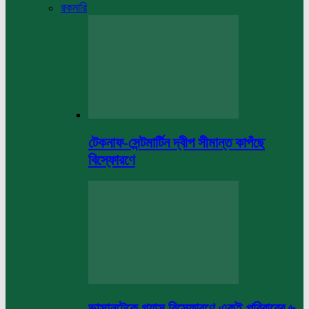
রকমারি
টেকনাফ-সেন্টমার্টিন দ্বীপ সীমান্ত কাপঁছে
বিস্ফোরণে
ভাসানটেকে গ্যাস বিস্ফোরণে একই পরিবারের ৬