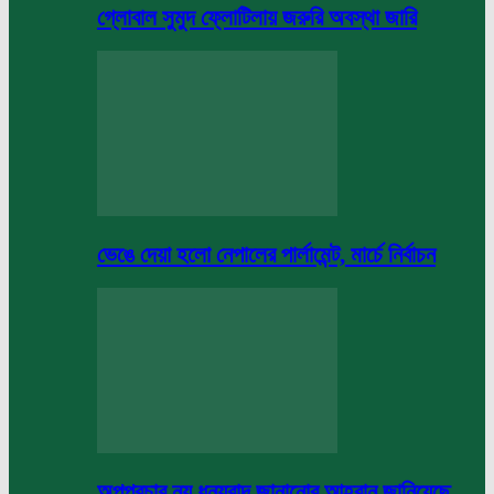
গ্লোবাল সুমুদ ফ্লোটিলায় জরুরি অবস্থা জারি
ভেঙে দেয়া হলো নেপালের পার্লামেন্ট, মার্চে নির্বাচন
অপপ্রচার নয় ধন্যবাদ জানানোর আহবান জানিয়েছে