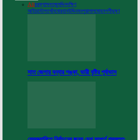
All
চরফ্যাসন
তজুমদ্দিন
দক্ষিণ
আইচা
দৌলতখাঁন
বোরহানউদ্দিন
মনপুরা
লালমোহন
শশীভূষণ
সাত জেলায় বন্যার শঙ্কা, ভারী বৃষ্টির পূর্বাভাস
ফেব্রুয়ারিতে নির্বাচনের জন্য দেশ সম্পূর্ণ প্রস্তুত: