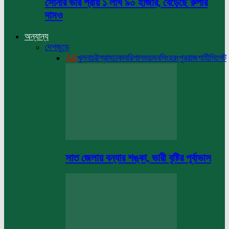
সোনার ভরি প্রায় ১ লাখ ৯০ হাজার, বেড়েছে রুপার
দামও
অন্যান্য
দেশজুড়ে
All
খুলনা
চট্টগ্রাম
ঢাকা
বরিশাল
ময়মনসিংহ
রংপুর
রাজশাহী
সিলেট
সাত জেলায় বন্যার শঙ্কা, ভারী বৃষ্টির পূর্বাভাস