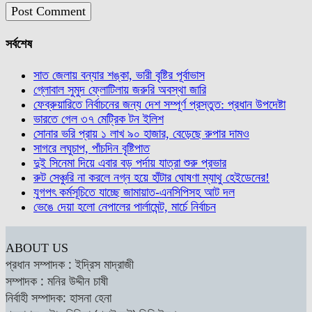
সর্বশেষ
সাত জেলায় বন্যার শঙ্কা, ভারী বৃষ্টির পূর্বাভাস
গ্লোবাল সুমুদ ফ্লোটিলায় জরুরি অবস্থা জারি
ফেব্রুয়ারিতে নির্বাচনের জন্য দেশ সম্পূর্ণ প্রস্তুত: প্রধান উপদেষ্টা
ভারতে গেল ৩৭ মেট্রিক টন ইলিশ
সোনার ভরি প্রায় ১ লাখ ৯০ হাজার, বেড়েছে রুপার দামও
সাগরে লঘুচাপ, পাঁচদিন বৃষ্টিপাত
দুই সিনেমা দিয়ে এবার বড় পর্দায় যাত্রা শুরু প্রভার
রুট সেঞ্চুরি না করলে নগ্ন হয়ে হাঁটার ঘোষণা ম্যাথু হেইডেনের!
যুগপৎ কর্মসূচিতে যাচ্ছে জামায়াত-এনসিপিসহ আট দল
ভেঙে দেয়া হলো নেপালের পার্লামেন্ট, মার্চে নির্বাচন
ABOUT US
প্রধান সম্পাদক : ইদ্রিস মাদ্রাজী
সম্পাদক : মনির উদ্দীন চাষী
নির্বাহী সম্পাদক: হাসনা হেনা