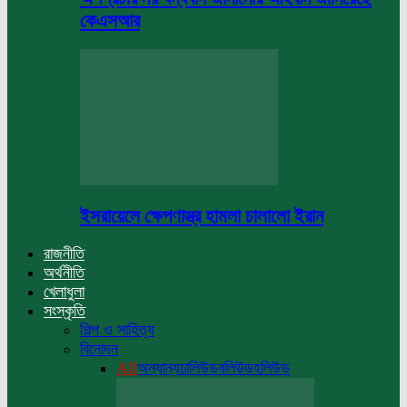
কেএসআর
ইসরায়েলে ক্ষেপণাস্ত্র হামলা চালালো ইরান
রাজনীতি
অর্থনীতি
খেলাধুলা
সংস্কৃতি
শিল্প ও সাহিত্য
বিনোদন
All
অন্যান্য
ঢালিউড
বলিউড
হলিউড