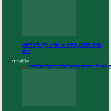
সোনার ভরি প্রায় ১ লাখ ৯০ হাজার, বেড়েছে রুপার
দামও
আন্তর্জাতিক
All
অস্ট্রেলিয়া
আফ্রিকা
আমেরিকা
ইউরোপ
উপমহাদেশ
এশিয়া
মধ্যপ্র