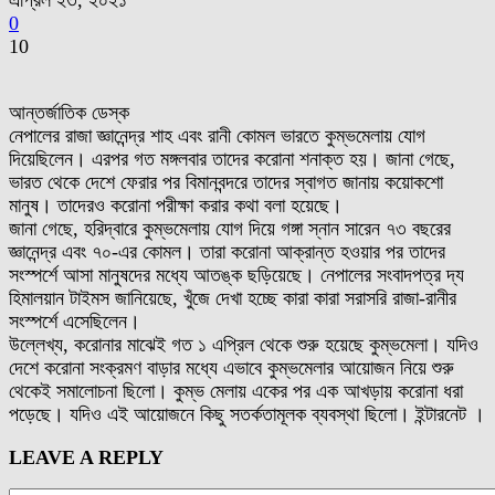
এপ্রিল ২৩, ২০২১
0
10
আন্তর্জাতিক ডেস্ক
নেপালের রাজা জ্ঞানেন্দ্র শাহ এবং রানী কোমল ভারতে কুম্ভমেলায় যোগ
দিয়েছিলেন। এরপর গত মঙ্গলবার তাদের করোনা শনাক্ত হয়। জানা গেছে,
ভারত থেকে দেশে ফেরার পর বিমানবন্দরে তাদের স্বাগত জানায় কয়োকশো
মানুষ। তাদেরও করোনা পরীক্ষা করার কথা বলা হয়েছে।
জানা গেছে, হরিদ্বারে কুম্ভমেলায় যোগ দিয়ে গঙ্গা স্নান সারেন ৭৩ বছরের
জ্ঞানেন্দ্র এবং ৭০-এর কোমল। তারা করোনা আক্রান্ত হওয়ার পর তাদের
সংস্পর্শে আসা মানুষদের মধ্যে আতঙ্ক ছড়িয়েছে। নেপালের সংবাদপত্র দ্য
হিমালয়ান টাইমস জানিয়েছে, খুঁজে দেখা হচ্ছে কারা কারা সরাসরি রাজা-রানীর
সংস্পর্শে এসেছিলেন।
উল্লেখ্য, করোনার মাঝেই গত ১ এপ্রিল থেকে শুরু হয়েছে কুম্ভমেলা। যদিও
দেশে করোনা সংক্রমণ বাড়ার মধ্যে এভাবে কুম্ভমেলার আয়োজন নিয়ে শুরু
থেকেই সমালোচনা ছিলো। কুম্ভ মেলায় একের পর এক আখড়ায় করোনা ধরা
পড়েছে। যদিও এই আয়োজনে কিছু সতর্কতামূলক ব্যবস্থা ছিলো। ইন্টারনেট ।
LEAVE A REPLY