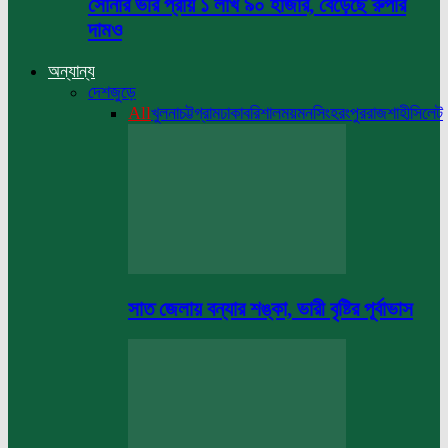
সোনার ভরি প্রায় ১ লাখ ৯০ হাজার, বেড়েছে রুপার
দামও
অন্যান্য
দেশজুড়ে
All
খুলনা
চট্টগ্রাম
ঢাকা
বরিশাল
ময়মনসিংহ
রংপুর
রাজশাহী
সিলেট
সাত জেলায় বন্যার শঙ্কা, ভারী বৃষ্টির পূর্বাভাস