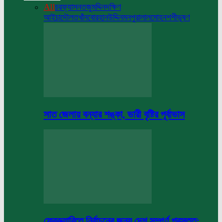
All
চরফ্যাসন
তজুমদ্দিন
দক্ষিণ
আইচা
দৌলতখাঁন
বোরহানউদ্দিন
মনপুরা
লালমোহন
শশীভূষণ
সাত জেলায় বন্যার শঙ্কা, ভারী বৃষ্টির পূর্বাভাস
ফেব্রুয়ারিতে নির্বাচনের জন্য দেশ সম্পূর্ণ প্রস্তুত: