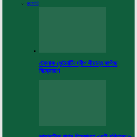
রকমারি
টেকনাফ-সেন্টমার্টিন দ্বীপ সীমান্ত কাপঁছে
বিস্ফোরণে
ভাসানটেকে গ্যাস বিস্ফোরণে একই পরিবারের ৬