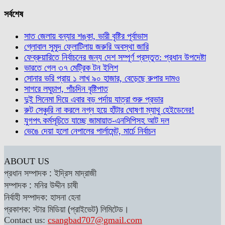
সর্বশেষ
সাত জেলায় বন্যার শঙ্কা, ভারী বৃষ্টির পূর্বাভাস
গ্লোবাল সুমুদ ফ্লোটিলায় জরুরি অবস্থা জারি
ফেব্রুয়ারিতে নির্বাচনের জন্য দেশ সম্পূর্ণ প্রস্তুত: প্রধান উপদেষ্টা
ভারতে গেল ৩৭ মেট্রিক টন ইলিশ
সোনার ভরি প্রায় ১ লাখ ৯০ হাজার, বেড়েছে রুপার দামও
সাগরে লঘুচাপ, পাঁচদিন বৃষ্টিপাত
দুই সিনেমা দিয়ে এবার বড় পর্দায় যাত্রা শুরু প্রভার
রুট সেঞ্চুরি না করলে নগ্ন হয়ে হাঁটার ঘোষণা ম্যাথু হেইডেনের!
যুগপৎ কর্মসূচিতে যাচ্ছে জামায়াত-এনসিপিসহ আট দল
ভেঙে দেয়া হলো নেপালের পার্লামেন্ট, মার্চে নির্বাচন
ABOUT US
প্রধান সম্পাদক : ইদ্রিস মাদ্রাজী
সম্পাদক : মনির উদ্দীন চাষী
নির্বাহী সম্পাদক: হাসনা হেনা
প্রকাশক: স্টার মিডিয়া (প্রাইভেট) লিমিটেড।
Contact us:
csangbad707@gmail.com