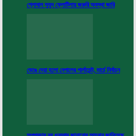
গ্লোবাল সুমুদ ফ্লোটিলায় জরুরি অবস্থা জারি
ভেঙে দেয়া হলো নেপালের পার্লামেন্ট, মার্চে নির্বাচন
অপপ্রচার নয় ধন্যবাদ জানানোর আহবান জানিয়েছে