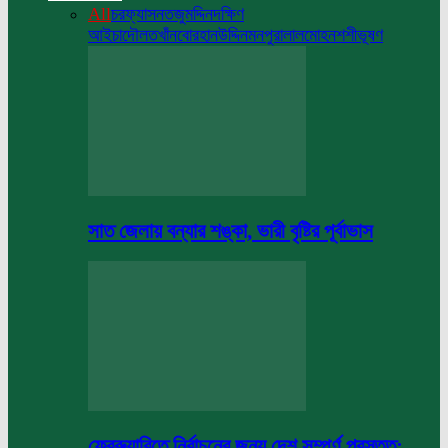
All
চরফ্যাসন
তজুমদ্দিন
দক্ষিণ
আইচা
দৌলতখাঁন
বোরহানউদ্দিন
মনপুরা
লালমোহন
শশীভূষণ
সাত জেলায় বন্যার শঙ্কা, ভারী বৃষ্টির পূর্বাভাস
ফেব্রুয়ারিতে নির্বাচনের জন্য দেশ সম্পূর্ণ প্রস্তুত: