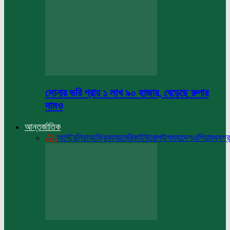
সোনার ভরি প্রায় ১ লাখ ৯০ হাজার, বেড়েছে রুপার
দামও
আন্তর্জাতিক
All
অস্ট্রেলিয়া
আফ্রিকা
আমেরিকা
ইউরোপ
উপমহাদেশ
এশিয়া
মধ্যপ্র