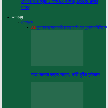
সোনার ভরি প্রায় ১ লাখ ৯০ হাজার, বেড়েছে রুপার
দামও
অন্যান্য
দেশজুড়ে
All
খুলনা
চট্টগ্রাম
ঢাকা
বরিশাল
ময়মনসিংহ
রংপুর
রাজশাহী
সিলেট
সাত জেলায় বন্যার শঙ্কা, ভারী বৃষ্টির পূর্বাভাস