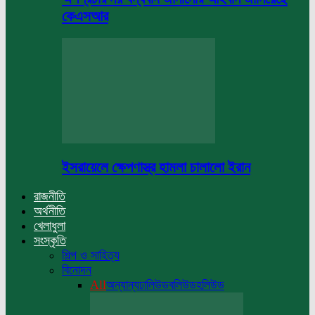
কেএসআর
ইসরায়েলে ক্ষেপণাস্ত্র হামলা চালালো ইরান
রাজনীতি
অর্থনীতি
খেলাধুলা
সংস্কৃতি
শিল্প ও সাহিত্য
বিনোদন
All
অন্যান্য
ঢালিউড
বলিউড
হলিউড