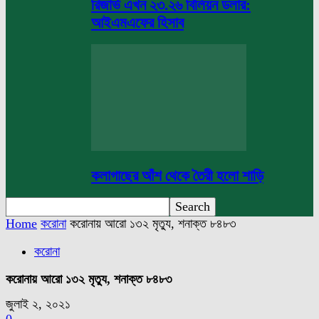
রিজার্ভ এখন ২৩.২৬ বিলিয়ন ডলার:
আইএমএফের হিসাব
কলাগাছের আঁশ থেকে তৈরী হলো শাড়ি
Home
করোনা
করোনায় আরো ১৩২ মৃত্যু, শনাক্ত ৮৪৮৩
করোনা
করোনায় আরো ১৩২ মৃত্যু, শনাক্ত ৮৪৮৩
জুলাই ২, ২০২১