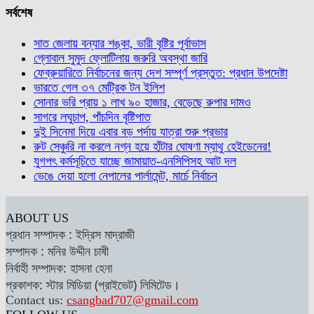
সর্বশেষ
সাত জেলায় বন্যার শঙ্কা, ভারী বৃষ্টির পূর্বাভাস
গ্লোবাল সুমুদ ফ্লোটিলায় জরুরি অবস্থা জারি
ফেব্রুয়ারিতে নির্বাচনের জন্য দেশ সম্পূর্ণ প্রস্তুত: প্রধান উপদেষ্টা
ভারতে গেল ৩৭ মেট্রিক টন ইলিশ
সোনার ভরি প্রায় ১ লাখ ৯০ হাজার, বেড়েছে রুপার দামও
সাগরে লঘুচাপ, পাঁচদিন বৃষ্টিপাত
দুই সিনেমা দিয়ে এবার বড় পর্দায় যাত্রা শুরু প্রভার
রুট সেঞ্চুরি না করলে নগ্ন হয়ে হাঁটার ঘোষণা ম্যাথু হেইডেনের!
যুগপৎ কর্মসূচিতে যাচ্ছে জামায়াত-এনসিপিসহ আট দল
ভেঙে দেয়া হলো নেপালের পার্লামেন্ট, মার্চে নির্বাচন
ABOUT US
প্রধান সম্পাদক : ইদ্রিস মাদ্রাজী
সম্পাদক : মনির উদ্দীন চাষী
নির্বাহী সম্পাদক: হাসনা হেনা
প্রকাশক: স্টার মিডিয়া (প্রাইভেট) লিমিটেড।
Contact us:
csangbad707@gmail.com