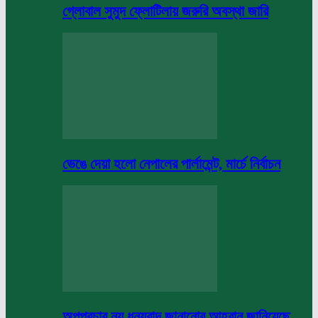
গ্লোবাল সুমুদ ফ্লোটিলায় জরুরি অবস্থা জারি
ভেঙে দেয়া হলো নেপালের পার্লামেন্ট, মার্চে নির্বাচন
অপপ্রচার নয় ধন্যবাদ জানানোর আহবান জানিয়েছে