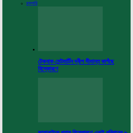
রকমারি
টেকনাফ-সেন্টমার্টিন দ্বীপ সীমান্ত কাপঁছে
বিস্ফোরণে
ভাসানটেকে গ্যাস বিস্ফোরণে একই পরিবারের ৬