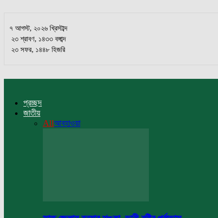
৭ আগস্ট, ২০২৬ খ্রিস্টাব্দ
২৩ শ্রাবণ, ১৪৩৩ বঙ্গাব্দ
২৩ সফর, ১৪৪৮ হিজরি
প্রচ্ছদ
জাতীয়
All
আবহাওয়া