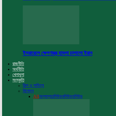
ইসরায়েলে ক্ষেপণাস্ত্র হামলা চালালো ইরান
রাজনীতি
অর্থনীতি
খেলাধুলা
সংস্কৃতি
শিল্প ও সাহিত্য
বিনোদন
All
অন্যান্য
ঢালিউড
বলিউড
হলিউড