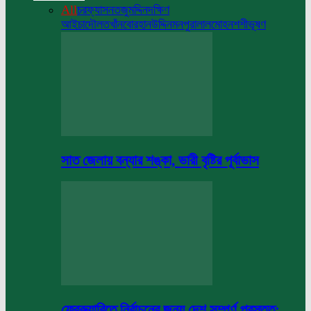
All
চরফ্যাসন
তজুমদ্দিন
দক্ষিণ
আইচা
দৌলতখাঁন
বোরহানউদ্দিন
মনপুরা
লালমোহন
শশীভূষণ
সাত জেলায় বন্যার শঙ্কা, ভারী বৃষ্টির পূর্বাভাস
ফেব্রুয়ারিতে নির্বাচনের জন্য দেশ সম্পূর্ণ প্রস্তুত: