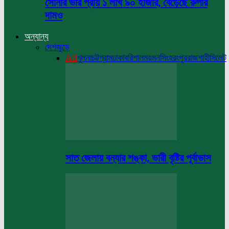
সোনার ভরি প্রায় ১ লাখ ৯০ হাজার, বেড়েছে রুপার
দামও
অন্যান্য
দেশজুড়ে
All
খুলনা
চট্টগ্রাম
ঢাকা
বরিশাল
ময়মনসিংহ
রংপুর
রাজশাহী
সিলেট
সাত জেলায় বন্যার শঙ্কা, ভারী বৃষ্টির পূর্বাভাস