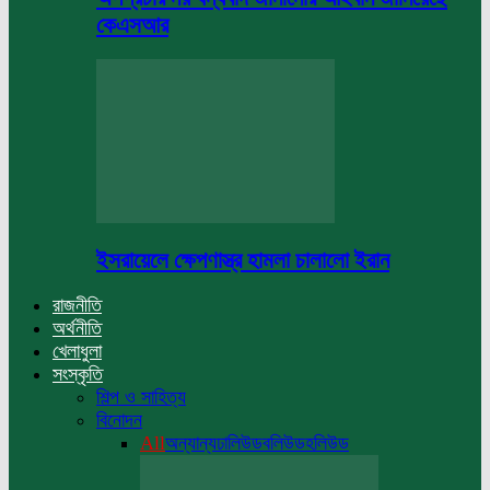
কেএসআর
ইসরায়েলে ক্ষেপণাস্ত্র হামলা চালালো ইরান
রাজনীতি
অর্থনীতি
খেলাধুলা
সংস্কৃতি
শিল্প ও সাহিত্য
বিনোদন
All
অন্যান্য
ঢালিউড
বলিউড
হলিউড