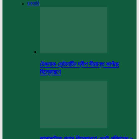
রকমারি
টেকনাফ-সেন্টমার্টিন দ্বীপ সীমান্ত কাপঁছে
বিস্ফোরণে
ভাসানটেকে গ্যাস বিস্ফোরণে একই পরিবারের ৬