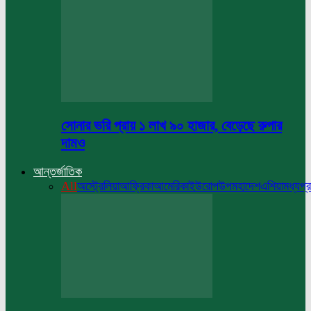
সোনার ভরি প্রায় ১ লাখ ৯০ হাজার, বেড়েছে রুপার
দামও
আন্তর্জাতিক
All
অস্ট্রেলিয়া
আফ্রিকা
আমেরিকা
ইউরোপ
উপমহাদেশ
এশিয়া
মধ্যপ্র