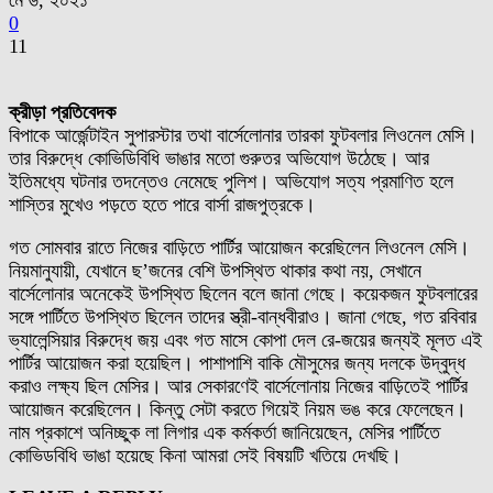
মে ৬, ২০২১
0
11
ক্রীড়া প্রতিবেদক
বিপাকে আর্জেন্টাইন সুপারস্টার তথা বার্সেলোনার তারকা ফুটবলার লিওনেল মেসি।
তার বিরুদ্ধে কোভিডিবিধি ভাঙার মতো গুরুতর অভিযোগ উঠেছে। আর
ইতিমধ্যে ঘটনার তদন্তেও নেমেছে পুলিশ। অভিযোগ সত্য প্রমাণিত হলে
শাস্তির মুখেও পড়তে হতে পারে বার্সা রাজপুত্রকে।
গত সোমবার রাতে নিজের বাড়িতে পার্টির আয়োজন করেছিলেন লিওনেল মেসি।
নিয়মানুযায়ী, যেখানে ছ’জনের বেশি উপস্থিত থাকার কথা নয়, সেখানে
বার্সেলোনার অনেকেই উপস্থিত ছিলেন বলে জানা গেছে। কয়েকজন ফুটবলারের
সঙ্গে পার্টিতে উপস্থিত ছিলেন তাদের স্ত্রী-বান্ধবীরাও। জানা গেছে, গত রবিবার
ভ্যালেন্সিয়ার বিরুদ্ধে জয় এবং গত মাসে কোপা দেল রে-জয়ের জন্যই মূলত এই
পার্টির আয়োজন করা হয়েছিল। পাশাপাশি বাকি মৌসুমের জন্য দলকে উদ্বুদ্ধ
করাও লক্ষ্য ছিল মেসির। আর সেকারণেই বার্সেলোনায় নিজের বাড়িতেই পার্টির
আয়োজন করেছিলেন। কিন্তু সেটা করতে গিয়েই নিয়ম ভঙ করে ফেলেছেন।
নাম প্রকাশে অনিচ্ছুক লা লিগার এক কর্মকর্তা জানিয়েছেন, মেসির পার্টিতে
কোভিডবিধি ভাঙা হয়েছে কিনা আমরা সেই বিষয়টি খতিয়ে দেখছি।