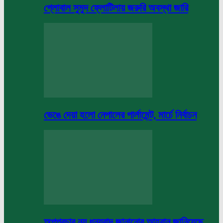
গ্লোবাল সুমুদ ফ্লোটিলায় জরুরি অবস্থা জারি
ভেঙে দেয়া হলো নেপালের পার্লামেন্ট, মার্চে নির্বাচন
অপপ্রচার নয় ধন্যবাদ জানানোর আহবান জানিয়েছে