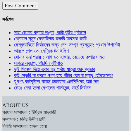
সর্বশেষ
সাত জেলায় বন্যার শঙ্কা, ভারী বৃষ্টির পূর্বাভাস
গ্লোবাল সুমুদ ফ্লোটিলায় জরুরি অবস্থা জারি
ফেব্রুয়ারিতে নির্বাচনের জন্য দেশ সম্পূর্ণ প্রস্তুত: প্রধান উপদেষ্টা
ভারতে গেল ৩৭ মেট্রিক টন ইলিশ
সোনার ভরি প্রায় ১ লাখ ৯০ হাজার, বেড়েছে রুপার দামও
সাগরে লঘুচাপ, পাঁচদিন বৃষ্টিপাত
দুই সিনেমা দিয়ে এবার বড় পর্দায় যাত্রা শুরু প্রভার
রুট সেঞ্চুরি না করলে নগ্ন হয়ে হাঁটার ঘোষণা ম্যাথু হেইডেনের!
যুগপৎ কর্মসূচিতে যাচ্ছে জামায়াত-এনসিপিসহ আট দল
ভেঙে দেয়া হলো নেপালের পার্লামেন্ট, মার্চে নির্বাচন
ABOUT US
প্রধান সম্পাদক : ইদ্রিস মাদ্রাজী
সম্পাদক : মনির উদ্দীন চাষী
নির্বাহী সম্পাদক: হাসনা হেনা