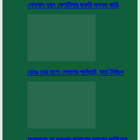
গ্লোবাল সুমুদ ফ্লোটিলায় জরুরি অবস্থা জারি
ভেঙে দেয়া হলো নেপালের পার্লামেন্ট, মার্চে নির্বাচন
অপপ্রচার নয় ধন্যবাদ জানানোর আহবান জানিয়েছে