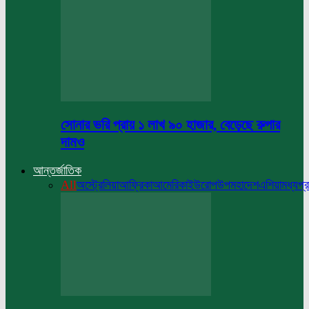
সোনার ভরি প্রায় ১ লাখ ৯০ হাজার, বেড়েছে রুপার
দামও
আন্তর্জাতিক
All
অস্ট্রেলিয়া
আফ্রিকা
আমেরিকা
ইউরোপ
উপমহাদেশ
এশিয়া
মধ্যপ্র