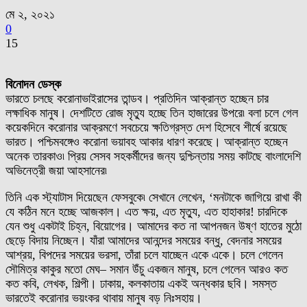
মে ২, ২০২১
0
15
বিনোদন ডেস্ক
ভারতে চলছে করোনাভাইরাসের তান্ডব। প্রতিদিন আক্রান্ত হচ্ছেন চার
লক্ষাধিক মানুষ। দেশটিতে রোজ মৃত্যু হচ্ছে তিন হাজারের উপরে৷ বলা চলে গেল
কয়েকদিনে করোনার আক্রমণে সবচেয়ে ক্ষতিগ্রস্ত দেশ হিসেবে শীর্ষে রয়েছে
ভারত। পশ্চিমবঙ্গেও করোনা ভয়াবহ আকার ধারণ করেছে। আক্রান্ত হচ্ছেন
অনেক তারকাও৷ প্রিয় সেসব সহকর্মীদের জন্য দুশ্চিন্তায় সময় কাটছে বাংলাদেশি
অভিনেত্রী জয়া আহসানের৷
তিনি এক স্ট্যাটাস দিয়েছেন ফেসবুকে৷ সেখানে লেখেন, ‘মনটাকে জাগিয়ে রাখা কী
যে কঠিন মনে হচ্ছে আজকাল। এত ক্ষয়, এত মৃত্যু, এত হাহাকার! চারদিকে
যেন শুধু একটাই চিহ্ন, বিয়োগের। আমাদের কত না আপনজন উষ্ণ হাতের মুঠো
ছেড়ে বিদায় নিচ্ছেন। যাঁরা আমাদের আনন্দের সময়ের বন্ধু, বেদনার সময়ের
আশ্রয়, বিপদের সময়ের ভরসা, তাঁরা চলে যাচ্ছেন একে একে। চলে গেলেন
সৌমিত্র কাকুর মতো মেঘ– সমান উঁচু একজন মানুষ, চলে গেলেন আরও কত
কত কবি, লেখক, শিল্পী। ঢাকায়, কলকাতায় একই অন্ধকার ছবি। সমস্ত
ভারতেই করোনার ভয়ংকর থাবায় মানুষ বড় নিঃসহায়।