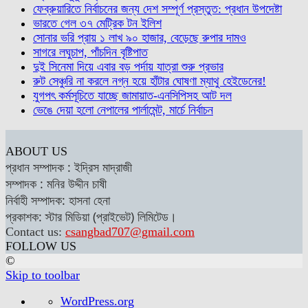
ফেব্রুয়ারিতে নির্বাচনের জন্য দেশ সম্পূর্ণ প্রস্তুত: প্রধান উপদেষ্টা
ভারতে গেল ৩৭ মেট্রিক টন ইলিশ
সোনার ভরি প্রায় ১ লাখ ৯০ হাজার, বেড়েছে রুপার দামও
সাগরে লঘুচাপ, পাঁচদিন বৃষ্টিপাত
দুই সিনেমা দিয়ে এবার বড় পর্দায় যাত্রা শুরু প্রভার
রুট সেঞ্চুরি না করলে নগ্ন হয়ে হাঁটার ঘোষণা ম্যাথু হেইডেনের!
যুগপৎ কর্মসূচিতে যাচ্ছে জামায়াত-এনসিপিসহ আট দল
ভেঙে দেয়া হলো নেপালের পার্লামেন্ট, মার্চে নির্বাচন
ABOUT US
প্রধান সম্পাদক : ইদ্রিস মাদ্রাজী
সম্পাদক : মনির উদ্দীন চাষী
নির্বাহী সম্পাদক: হাসনা হেনা
প্রকাশক: স্টার মিডিয়া (প্রাইভেট) লিমিটেড।
Contact us:
csangbad707@gmail.com
FOLLOW US
©
Skip to toolbar
About
WordPress.org