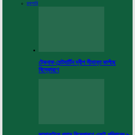
রকমারি
টেকনাফ-সেন্টমার্টিন দ্বীপ সীমান্ত কাপঁছে
বিস্ফোরণে
ভাসানটেকে গ্যাস বিস্ফোরণে একই পরিবারের ৬