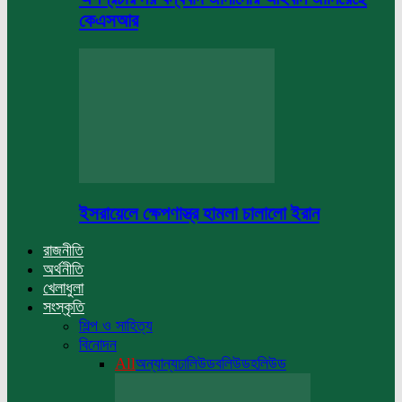
কেএসআর
ইসরায়েলে ক্ষেপণাস্ত্র হামলা চালালো ইরান
রাজনীতি
অর্থনীতি
খেলাধুলা
সংস্কৃতি
শিল্প ও সাহিত্য
বিনোদন
All
অন্যান্য
ঢালিউড
বলিউড
হলিউড