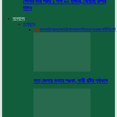
সোনার ভরি প্রায় ১ লাখ ৯০ হাজার, বেড়েছে রুপার
দামও
অন্যান্য
দেশজুড়ে
All
খুলনা
চট্টগ্রাম
ঢাকা
বরিশাল
ময়মনসিংহ
রংপুর
রাজশাহী
সিলেট
সাত জেলায় বন্যার শঙ্কা, ভারী বৃষ্টির পূর্বাভাস