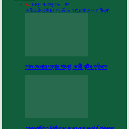
All
চরফ্যাসন
তজুমদ্দিন
দক্ষিণ
আইচা
দৌলতখাঁন
বোরহানউদ্দিন
মনপুরা
লালমোহন
শশীভূষণ
সাত জেলায় বন্যার শঙ্কা, ভারী বৃষ্টির পূর্বাভাস
ফেব্রুয়ারিতে নির্বাচনের জন্য দেশ সম্পূর্ণ প্রস্তুত: