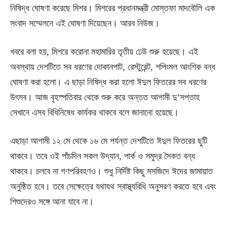
নিষিদ্ধ ঘোষণা করেছে মিশর। মিশরের প্রধানমন্ত্রী মোস্তফা মাদবৌলি এক
সংবাদ সম্মেলনে এই ঘোষণা দিয়েছেন। আরব নিউজ।
খবরে বলা হয়, মিশরে করোনা মহামারির তৃতীয় ঢেউ শুরু হয়েছে। এই
অবস্থায় দেশটিতে সব ধরণের দোকানপাট, রেস্টুরেন্ট, শপিংমল আংশিক বন্ধ
ঘোষণা করা হলো। এ ছাড়া নিষিদ্ধ করা হলো ঈদুল ফিতরের সব ধরণের
উৎসব। আজ বৃহস্পতিবার থেকে শুরু করে অন্তত আগামী দু’সপ্তাহ
সেখানে এসব বিধিনিষেধ কার্যকর থাকবে বলে জানানো হয়েছে।
এছাড়া আগামী ১২ মে থেকে ১৬ মে পর্যন্ত দেশটিতে ঈদুল ফিতরের ছুটি
থাকবে। তবে ওই পাঁচদিন সকল উদ্যান, পার্ক ও সমুদ্র সৈকত বন্ধ
থাকবে। চলবে না গণপরিবহণও। শুধু নির্দিষ্ট কিছু মসজিদে ঈদের জামায়াত
অনুষ্ঠিত হবে। তবে সেক্ষেত্রে যথাযথ স্বাস্থ্যবিধি অনুসরণ করতে হবে এবং
শিশুদেরও সঙ্গে আনা যাবে না।