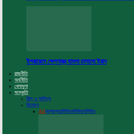
ইসরায়েলে ক্ষেপণাস্ত্র হামলা চালালো ইরান
রাজনীতি
অর্থনীতি
খেলাধুলা
সংস্কৃতি
শিল্প ও সাহিত্য
বিনোদন
All
অন্যান্য
ঢালিউড
বলিউড
হলিউড