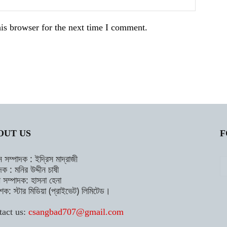
is browser for the next time I comment.
OUT US
F
ন সম্পাদক : ইদ্রিস মাদ্রাজী
দক : মনির উদ্দীন চাষী
াহী সম্পাদক: হাসনা হেনা
শক: স্টার মিডিয়া (প্রাইভেট) লিমিটেড।
tact us:
csangbad707@gmail.com