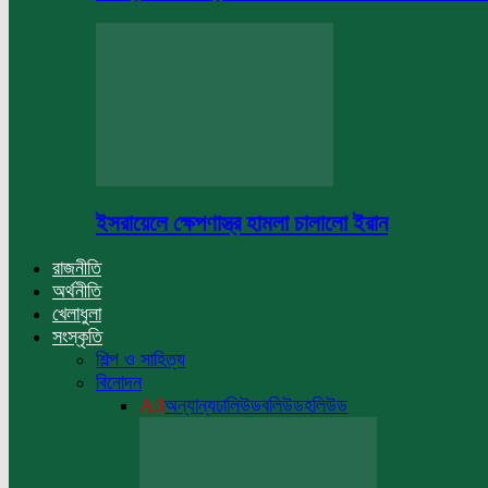
ইসরায়েলে ক্ষেপণাস্ত্র হামলা চালালো ইরান
রাজনীতি
অর্থনীতি
খেলাধুলা
সংস্কৃতি
শিল্প ও সাহিত্য
বিনোদন
All
অন্যান্য
ঢালিউড
বলিউড
হলিউড