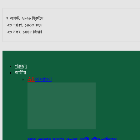
৭ আগস্ট, ২০২৬ খ্রিস্টাব্দ
২৩ শ্রাবণ, ১৪৩৩ বঙ্গাব্দ
২৩ সফর, ১৪৪৮ হিজরি
প্রচ্ছদ
জাতীয়
All
আবহাওয়া