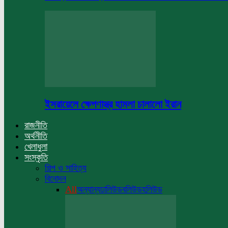
ইসরায়েলে ক্ষেপণাস্ত্র হামলা চালালো ইরান
রাজনীতি
অর্থনীতি
খেলাধুলা
সংস্কৃতি
শিল্প ও সাহিত্য
বিনোদন
All
অন্যান্য
ঢালিউড
বলিউড
হলিউড