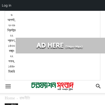
Log in
৬
আগস্ট,
২০২৬
খ্রিস্টাব্দ
২২
শ্রাবণ,
১৪৩৩
বঙ্গাব্দ
২২
সফর,
১৪৪৮
হিজরি
Home
রাজনীতি