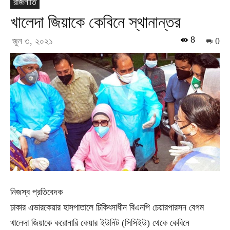
রাজনীতি
খালেদা জিয়াকে কেবিনে স্থানান্তর
8
জুন ৩, ২০২১
0
নিজস্ব প্রতিবেদক
ঢাকার এভারকেয়ার হাসপাতালে চিকিৎসাধীন বিএনপি চেয়ারপারসন বেগম
খালেদা জিয়াকে করোনারি কেয়ার ইউনিট (সিসিইউ) থেকে কেবিনে