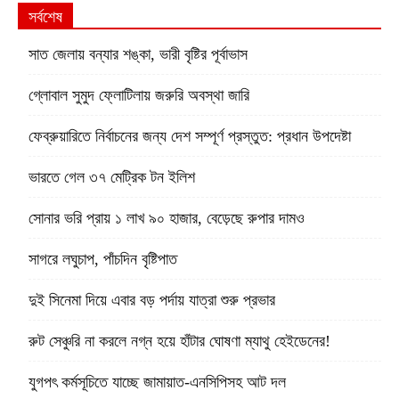
সর্বশেষ
সাত জেলায় বন্যার শঙ্কা, ভারী বৃষ্টির পূর্বাভাস
গ্লোবাল সুমুদ ফ্লোটিলায় জরুরি অবস্থা জারি
ফেব্রুয়ারিতে নির্বাচনের জন্য দেশ সম্পূর্ণ প্রস্তুত: প্রধান উপদেষ্টা
ভারতে গেল ৩৭ মেট্রিক টন ইলিশ
সোনার ভরি প্রায় ১ লাখ ৯০ হাজার, বেড়েছে রুপার দামও
সাগরে লঘুচাপ, পাঁচদিন বৃষ্টিপাত
দুই সিনেমা দিয়ে এবার বড় পর্দায় যাত্রা শুরু প্রভার
রুট সেঞ্চুরি না করলে নগ্ন হয়ে হাঁটার ঘোষণা ম্যাথু হেইডেনের!
যুগপৎ কর্মসূচিতে যাচ্ছে জামায়াত-এনসিপিসহ আট দল