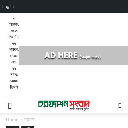
Log in
৬
আগস্ট,
২০২৬
খ্রিস্টাব্দ
২২
শ্রাবণ,
১৪৩৩
বঙ্গাব্দ
২২
সফর,
১৪৪৮
হিজরি
Home
করোনা