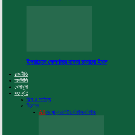
ইসরায়েলে ক্ষেপণাস্ত্র হামলা চালালো ইরান
রাজনীতি
অর্থনীতি
খেলাধুলা
সংস্কৃতি
শিল্প ও সাহিত্য
বিনোদন
All
অন্যান্য
ঢালিউড
বলিউড
হলিউড