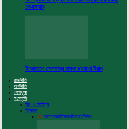
কেএসআর
ইসরায়েলে ক্ষেপণাস্ত্র হামলা চালালো ইরান
রাজনীতি
অর্থনীতি
খেলাধুলা
সংস্কৃতি
শিল্প ও সাহিত্য
বিনোদন
All
অন্যান্য
ঢালিউড
বলিউড
হলিউড