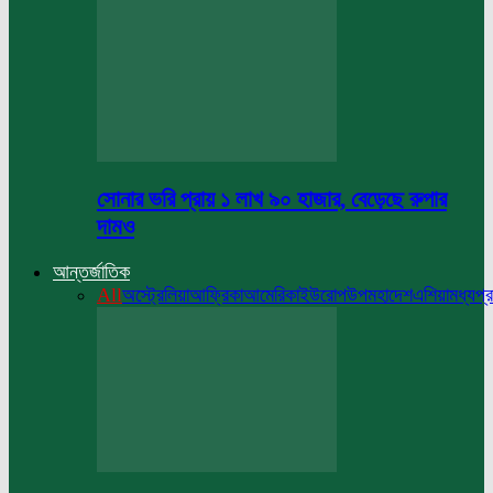
সোনার ভরি প্রায় ১ লাখ ৯০ হাজার, বেড়েছে রুপার
দামও
আন্তর্জাতিক
All
অস্ট্রেলিয়া
আফ্রিকা
আমেরিকা
ইউরোপ
উপমহাদেশ
এশিয়া
মধ্যপ্র