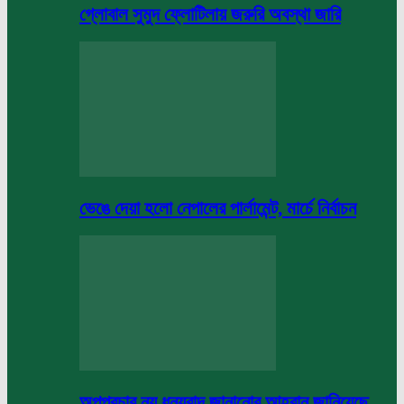
গ্লোবাল সুমুদ ফ্লোটিলায় জরুরি অবস্থা জারি
ভেঙে দেয়া হলো নেপালের পার্লামেন্ট, মার্চে নির্বাচন
অপপ্রচার নয় ধন্যবাদ জানানোর আহবান জানিয়েছে