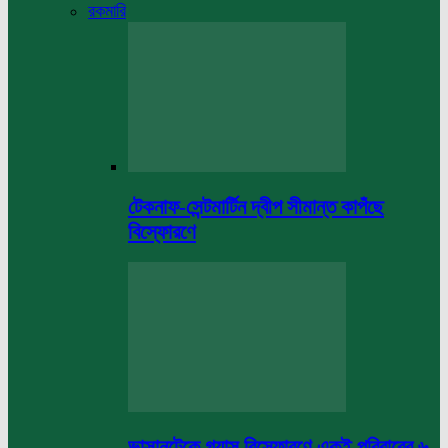
রকমারি
টেকনাফ-সেন্টমার্টিন দ্বীপ সীমান্ত কাপঁছে
বিস্ফোরণে
ভাসানটেকে গ্যাস বিস্ফোরণে একই পরিবারের ৬