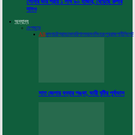
সোনার ভরি প্রায় ১ লাখ ৯০ হাজার, বেড়েছে রুপার
দামও
অন্যান্য
দেশজুড়ে
All
খুলনা
চট্টগ্রাম
ঢাকা
বরিশাল
ময়মনসিংহ
রংপুর
রাজশাহী
সিলেট
সাত জেলায় বন্যার শঙ্কা, ভারী বৃষ্টির পূর্বাভাস