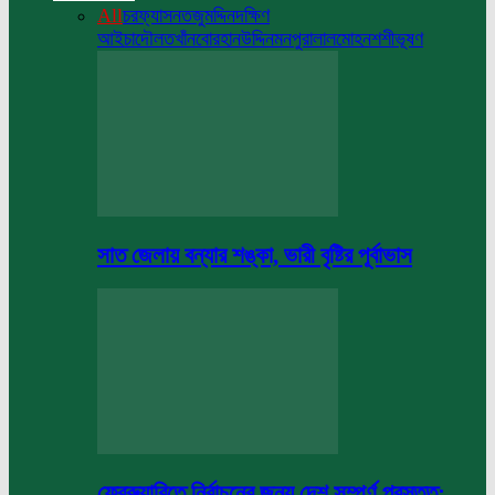
All
চরফ্যাসন
তজুমদ্দিন
দক্ষিণ
আইচা
দৌলতখাঁন
বোরহানউদ্দিন
মনপুরা
লালমোহন
শশীভূষণ
সাত জেলায় বন্যার শঙ্কা, ভারী বৃষ্টির পূর্বাভাস
ফেব্রুয়ারিতে নির্বাচনের জন্য দেশ সম্পূর্ণ প্রস্তুত: