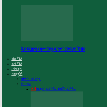
ইসরায়েলে ক্ষেপণাস্ত্র হামলা চালালো ইরান
রাজনীতি
অর্থনীতি
খেলাধুলা
সংস্কৃতি
শিল্প ও সাহিত্য
বিনোদন
All
অন্যান্য
ঢালিউড
বলিউড
হলিউড